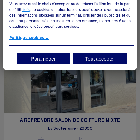
Vous avez aussi le choix d'accepter ou de refuser l’utilisation, de la part
Lorignac - 17240
de
166
tiers
, de cookies et autres traceurs pour stocker et/ou accéder à
des informations stockées sur un terminal, diffuser des publicités et du
contenu personnalisés, en mesurer la performance, mener des études
Alimentation
collectivite
d’audience, et développer leurs services.
Si vous continuez sans accepter, les fonctionnalités liées à la
Politique cookies →
personnalisation des contenus et des publicités seront désactivées sur
TF1 Info. Les contenus et les publicités présentés ne seront pas liés à
vos centres d'intérêt. Seuls les
cookies/traceurs techniques
seront
Paramétrer
Tout accepter
déposés et lus sur votre terminal.
Vous pouvez exprimer vos choix en cliquant sur "Tout accepter",
"Continuer sans accepter" ou "Paramétrer", et les modifier à tout
moment en cliquant sur le lien "Paramétrez vos choix" situé en bas de
page.
A REPRENDRE SALON DE COIFFURE MIXTE
La Souterraine - 23300