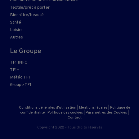
Commerce de détail non alimentaire
Textile/prêt à porter
Bien-être/beauté
Santé
Loisirs
Autres
Le Groupe
TF1 INFO
TF1+
Météo TF1
Groupe TF1
Conditions générales d'utilisation
|
Mentions légales
|
Politique de
confidentialité
|
Politique des cookies
|
Paramètres des Cookies
|
Contact
Copyright 2022 - Tous droits réservés