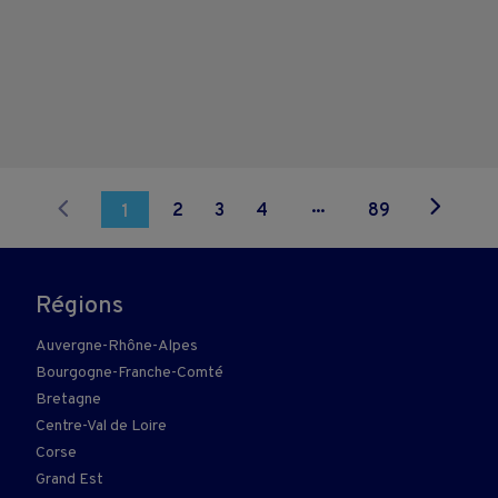
...
2
3
4
89
1
Régions
Auvergne-Rhône-Alpes
Bourgogne-Franche-Comté
Bretagne
Centre-Val de Loire
Corse
Grand Est