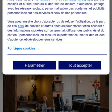
cookies et autres traceurs à des fins de mesure d’audience, partage
avec les réseaux sociaux, personnalisation des contenus, et publicité
personnalisée sur nos services et ceux de nos partenaires.
Vous avez aussi le choix d'accepter ou de refuser l’utilisation, de la part
de
166
tiers
, de cookies et autres traceurs pour stocker et/ou accéder à
des informations stockées sur un terminal, diffuser des publicités et du
contenu personnalisés, en mesurer la performance, mener des études
Bar Pmu Fdj
d’audience, et développer leurs services.
Cazouls-lès-Béziers - 34370
Si vous continuez sans accepter, les fonctionnalités liées à la
Politique cookies →
personnalisation des contenus et des publicités seront désactivées sur
Hôtellerie et restauration
particulier
TF1 Info. Les contenus et les publicités présentés ne seront pas liés à
vos centres d'intérêt. Seuls les
cookies/traceurs techniques
seront
Paramétrer
Tout accepter
déposés et lus sur votre terminal.
Vous pouvez exprimer vos choix en cliquant sur "Tout accepter",
"Continuer sans accepter" ou "Paramétrer", et les modifier à tout
moment en cliquant sur le lien "Paramétrez vos choix" situé en bas de
page.