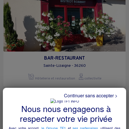
BAR-RESTAURANT
Sainte-Lizaigne - 36260
Hôtellerie et restauration
collectivite
Continuer sans accepter >
Nous nous engageons à
respecter votre vie privée
Avec votre accord,
le Groupe TF1
et
ses partenaires
, utilisent des