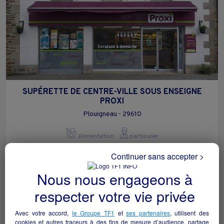
SUPÉRETTE DE CENTRE-VILLE SOUS ENSEIGNE
PROXI
Plouigneau - 29610
Alimentation
particulier
Continuer sans accepter >
Nous nous engageons à
respecter votre vie privée
Avec votre accord,
le Groupe TF1
et
ses partenaires
, utilisent des
cookies et autres traceurs à des fins de mesure d’audience, partage