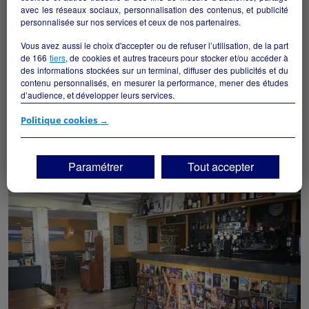
avec les réseaux sociaux, personnalisation des contenus, et publicité
personnalisée sur nos services et ceux de nos partenaires.
Vous avez aussi le choix d'accepter ou de refuser l’utilisation, de la part
de
166
tiers
, de cookies et autres traceurs pour stocker et/ou accéder à
des informations stockées sur un terminal, diffuser des publicités et du
contenu personnalisés, en mesurer la performance, mener des études
d’audience, et développer leurs services.
Boulangerie - Pâtisserie
Plumelec - 56420
Si vous continuez sans accepter, les fonctionnalités liées à la
Politique cookies →
personnalisation des contenus et des publicités seront désactivées sur
TF1 Info. Les contenus et les publicités présentés ne seront pas liés à
Alimentation
particulier
vos centres d'intérêt. Seuls les
cookies/traceurs techniques
seront
Paramétrer
Tout accepter
déposés et lus sur votre terminal.
Vous pouvez exprimer vos choix en cliquant sur "Tout accepter",
"Continuer sans accepter" ou "Paramétrer", et les modifier à tout
moment en cliquant sur le lien "Paramétrez vos choix" situé en bas de
page.