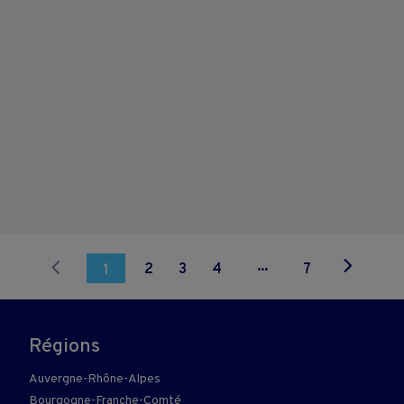
...
2
3
4
7
1
Régions
Auvergne-Rhône-Alpes
Bourgogne-Franche-Comté