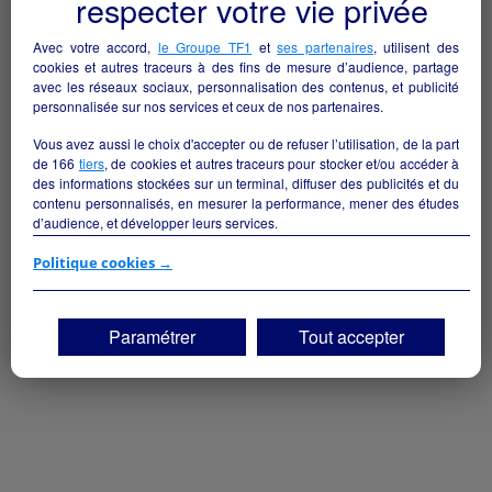
respecter votre vie privée
Avec votre accord,
le Groupe TF1
et
ses partenaires
, utilisent des
cookies et autres traceurs à des fins de mesure d’audience, partage
avec les réseaux sociaux, personnalisation des contenus, et publicité
personnalisée sur nos services et ceux de nos partenaires.
Vous avez aussi le choix d'accepter ou de refuser l’utilisation, de la part
de
166
tiers
, de cookies et autres traceurs pour stocker et/ou accéder à
des informations stockées sur un terminal, diffuser des publicités et du
contenu personnalisés, en mesurer la performance, mener des études
d’audience, et développer leurs services.
Si vous continuez sans accepter, les fonctionnalités liées à la
Politique cookies →
personnalisation des contenus et des publicités seront désactivées sur
TF1 Info. Les contenus et les publicités présentés ne seront pas liés à
vos centres d'intérêt. Seuls les
cookies/traceurs techniques
seront
Paramétrer
Tout accepter
déposés et lus sur votre terminal.
Vous pouvez exprimer vos choix en cliquant sur "Tout accepter",
"Continuer sans accepter" ou "Paramétrer", et les modifier à tout
moment en cliquant sur le lien "Paramétrez vos choix" situé en bas de
page.