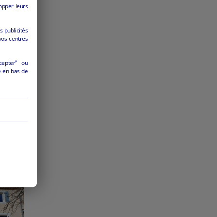
opper leurs
s publicités
vos centres
cepter" ou
é en bas de
ier