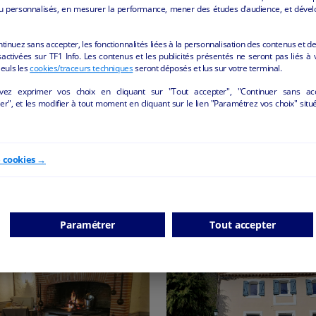
u personnalisés, en mesurer la performance, mener des études d’audience, et dével
ntinuez sans accepter, les fonctionnalités liées à la personnalisation des contenus et de
activées sur TF1 Info. Les contenus et les publicités présentés ne seront pas liés à 
Seuls les
cookies/traceurs techniques
seront déposés et lus sur votre terminal.
vez exprimer vos choix en cliquant sur "Tout accepter", "Continuer sans ac
À CÉDER EN URGENCE –
Epicerie
r", et les modifier à tout moment en cliquant sur le lien "Paramétrez vos choix" situ
GASIN D'OPTIQUE CLÉ EN
Carcassonne - 11000
N + FOURGON ITINÉRANT
IPÉ VERNET LES BAINS 66
Alimentation
particul
Vernet-les-Bains - 66820
e cookies →
ommerce de détail non alimentaire
collectivite
Paramétrer
Tout accepter