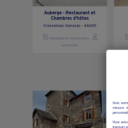
Auberge - Restaurant et
Chambres d'hôtes
Cressensac-Sarrazac - 46600
Hôtellerie et restauration
particulier
Avec votr
mesure d’
personnali
Vous avez 
traceurs p