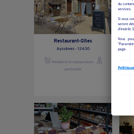
du conten
services.
Si vous co
seront dés
d'intérêt. 
Vous pou
Restaurant-Gîtes
"Paramétre
MA
page.
Ayssènes - 12430
MAI
ÉQU
Hôtellerie et restauration
Politiqu
particulier
C