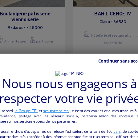
Boulangerie pâtisserie
BAR LICENCE IV
viennoiserie
Claira - 66530
Badaroux - 48000
Hôtellerie et restauration
Alimentation
particulier
collectivite
Continuer sans acc
Nous nous engageons à
respecter votre vie privé
e accord,
le Groupe TF1
et
ses partenaires
, utilisent des cookies et autres traceurs à
audience, partage avec les réseaux sociaux, personnalisation des contenus, et
sée sur nos services et ceux de nos partenaires.
aussi le choix d'accepter ou de refuser l’utilisation, de la part de
166
tiers
, de cooki
our stocker et/ou accéder à des informations stockées sur un terminal, diffuser des p