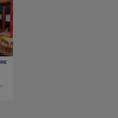
ERIE
ier