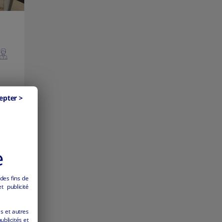
epter >
e
 des fins de
 publicité
es et autres
ublicités et