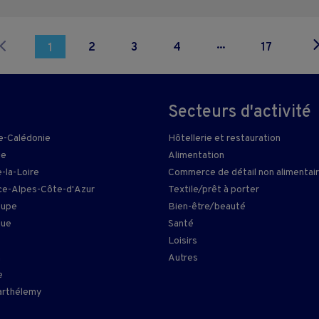
...
2
3
4
17
1
Secteurs d'activité
e-Calédonie
Hôtellerie et restauration
ie
Alimentation
-la-Loire
Commerce de détail non alimentai
e-Alpes-Côte-d'Azur
Textile/prêt à porter
oupe
Bien-être/beauté
que
Santé
Loisirs
n
Autres
e
arthélemy