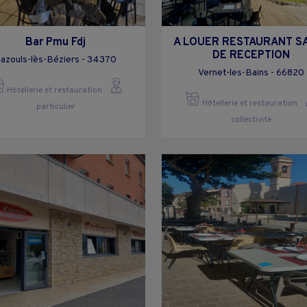
Bar Pmu Fdj
A LOUER RESTAURANT S
DE RECEPTION
azouls-lès-Béziers - 34370
Vernet-les-Bains - 66820
Hôtellerie et restauration
Hôtellerie et restauration
particulier
collectivite