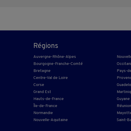
Régions
Auvergne-Rhône-Alpes
Nouvell
Bourgogne-Franche-Comté
Occitan
Bretagne
Pays-de
Centre-Val de Loire
Provenc
Corse
Guadel
Grand Est
Martini
Hauts-de-France
Guyane
Île-de-France
Réunio
Normandie
Mayott
Nouvelle-Aquitaine
Saint-B