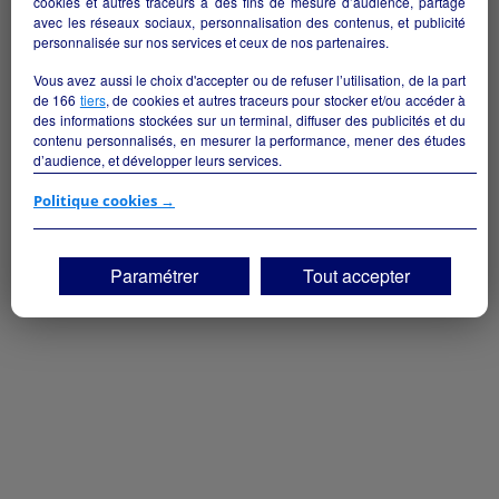
cookies et autres traceurs à des fins de mesure d’audience, partage
Gourbeyre - 97113
avec les réseaux sociaux, personnalisation des contenus, et publicité
personnalisée sur nos services et ceux de nos partenaires.
Commerce de détail non alimentaire
particulier
Vous avez aussi le choix d'accepter ou de refuser l’utilisation, de la part
de
166
tiers
, de cookies et autres traceurs pour stocker et/ou accéder à
des informations stockées sur un terminal, diffuser des publicités et du
contenu personnalisés, en mesurer la performance, mener des études
d’audience, et développer leurs services.
Si vous continuez sans accepter, les fonctionnalités liées à la
Politique cookies →
personnalisation des contenus et des publicités seront désactivées sur
TF1 Info. Les contenus et les publicités présentés ne seront pas liés à
vos centres d'intérêt. Seuls les
cookies/traceurs techniques
seront
Paramétrer
Tout accepter
déposés et lus sur votre terminal.
Vous pouvez exprimer vos choix en cliquant sur "Tout accepter",
"Continuer sans accepter" ou "Paramétrer", et les modifier à tout
moment en cliquant sur le lien "Paramétrez vos choix" situé en bas de
page.