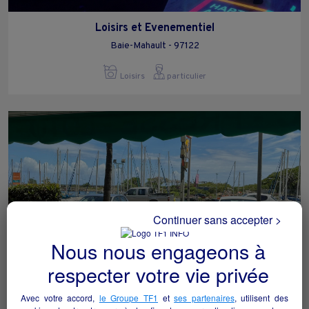
Loisirs et Evenementiel
Baie-Mahault - 97122
Loisirs
particulier
Continuer sans accepter >
Nous nous engageons à
respecter votre vie privée
Tabac presse pmu fdj
Avec votre accord,
le Groupe TF1
et
ses partenaires
, utilisent des