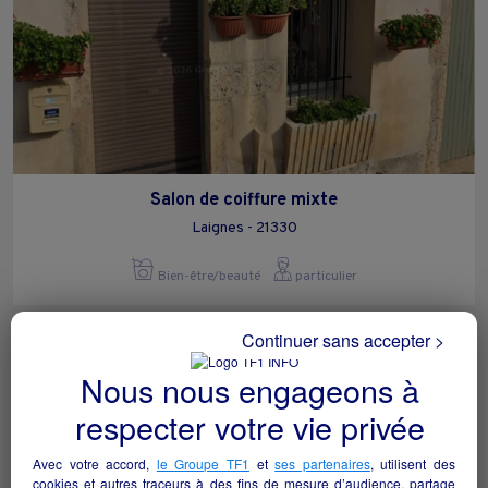
Salon de coiffure mixte
Laignes - 21330
Bien-être/beauté
particulier
Continuer sans accepter >
Nous nous engageons à
respecter votre vie privée
Avec votre accord,
le Groupe TF1
et
ses partenaires
, utilisent des
cookies et autres traceurs à des fins de mesure d’audience, partage