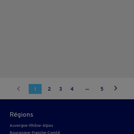
...
2
3
4
5
1
Régions
Auvergne-Rhône-Alpes
Bourgogne-Franche-Comté