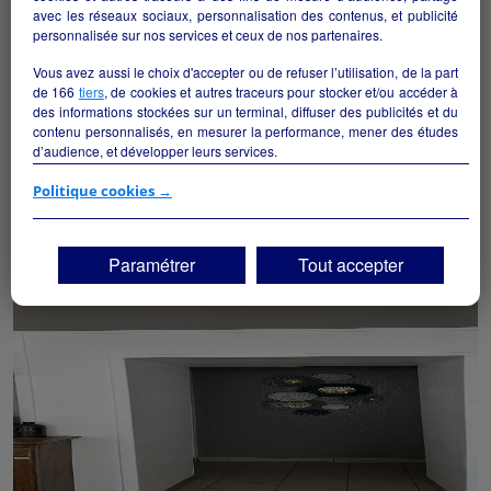
avec les réseaux sociaux, personnalisation des contenus, et publicité
personnalisée sur nos services et ceux de nos partenaires.
Vous avez aussi le choix d'accepter ou de refuser l’utilisation, de la part
de
166
tiers
, de cookies et autres traceurs pour stocker et/ou accéder à
des informations stockées sur un terminal, diffuser des publicités et du
contenu personnalisés, en mesurer la performance, mener des études
Maison avec local commercial
d’audience, et développer leurs services.
Les Riceys - 10340
Si vous continuez sans accepter, les fonctionnalités liées à la
Politique cookies →
personnalisation des contenus et des publicités seront désactivées sur
Bien-être/beauté
particulier
TF1 Info. Les contenus et les publicités présentés ne seront pas liés à
vos centres d'intérêt. Seuls les
cookies/traceurs techniques
seront
Paramétrer
Tout accepter
déposés et lus sur votre terminal.
Vous pouvez exprimer vos choix en cliquant sur "Tout accepter",
"Continuer sans accepter" ou "Paramétrer", et les modifier à tout
moment en cliquant sur le lien "Paramétrez vos choix" situé en bas de
page.