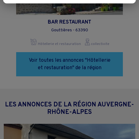
Vous pouvez exprimer vos choix en cliquant sur "Tout accepter",
"Continuer sans accepter" ou "Paramétrer", et les modifier à tout
moment en cliquant sur le lien "Paramétrez vos choix" situé en bas de
page.
BAR RESTAURANT
Gouttières - 63390
Hôtellerie et restauration
collectivite
Voir toutes les annonces "Hôtellerie
et restauration" de la région
LES ANNONCES DE LA RÉGION AUVERGNE-
RHÔNE-ALPES