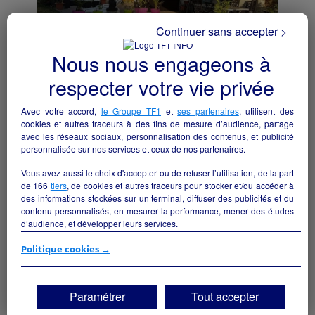
Continuer sans accepter >
Nous nous engageons à
respecter votre vie privée
Ensemble Touristique - Gîte de groupe/
Chambres d'hôtes 25 couchages - Massif du
sancy
Avec votre accord,
le Groupe TF1
et
ses partenaires
, utilisent des
cookies et autres traceurs à des fins de mesure d’audience, partage
Besse-et-Saint-Anastaise - 63610
avec les réseaux sociaux, personnalisation des contenus, et publicité
personnalisée sur nos services et ceux de nos partenaires.
Hôtellerie et restauration
particulier
Vous avez aussi le choix d'accepter ou de refuser l’utilisation, de la part
de
166
tiers
, de cookies et autres traceurs pour stocker et/ou accéder à
des informations stockées sur un terminal, diffuser des publicités et du
contenu personnalisés, en mesurer la performance, mener des études
d’audience, et développer leurs services.
Si vous continuez sans accepter, les fonctionnalités liées à la
Politique cookies →
personnalisation des contenus et des publicités seront désactivées sur
TF1 Info. Les contenus et les publicités présentés ne seront pas liés à
vos centres d'intérêt. Seuls les
cookies/traceurs techniques
seront
Paramétrer
Tout accepter
déposés et lus sur votre terminal.