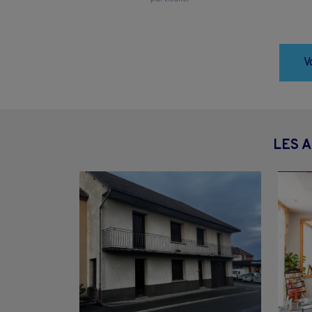
V
LES 