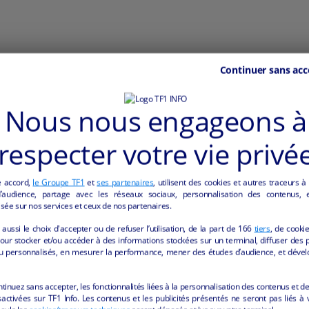
Continuer sans acc
t meublé
e d’hôtes, ou arrêt de camping-car
Nous nous engageons à
hectares est aménagée en parc paysager, avec :
s et ornementaux)
respecter votre vie privé
e accord,
le Groupe TF1
et
ses partenaires
, utilisent des cookies et autres traceurs à
audience, partage avec les réseaux sociaux, personnalisation des contenus, et
sée sur nos services et ceux de nos partenaires.
aussi le choix d'accepter ou de refuser l’utilisation, de la part de
166
tiers
, de cooki
our stocker et/ou accéder à des informations stockées sur un terminal, diffuser des p
u personnalisés, en mesurer la performance, mener des études d’audience, et dével
ntinuez sans accepter, les fonctionnalités liées à la personnalisation des contenus et de
activées sur TF1 Info. Les contenus et les publicités présentés ne seront pas liés à 