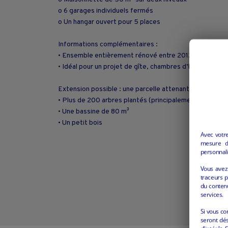
o 6 garages individuels fermés
o Un hangar ouvert pour 5 places
Informations complémentaires :
• Ensemble entièrement rénové entre 2012 et 2020 e
• Idéal pour un projet de gîte, chambres d’hôtes, tabl
Extension possible : une parcelle attenante de deux 
• Plus de 200 arbres plantés (principalement fruitier
• Une bassine de 80 m³
• Un petit bois
Avec votr
mesure d’
personnali
Vous avez 
traceurs p
du conten
services.
Si vous co
seront dés