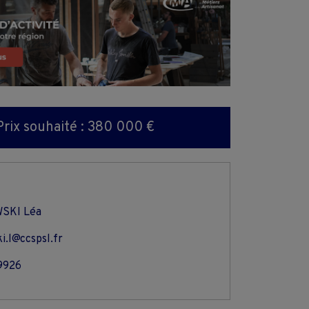
Prix souhaité : 380 000 €
SKI Léa
i.l@ccspsl.fr
9926