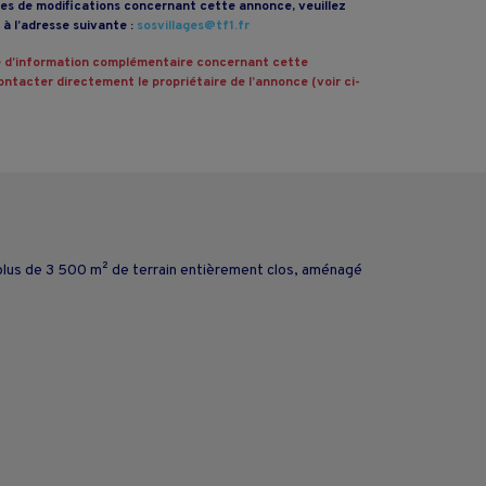
s de modifications concernant cette annonce, veuillez
à l’adresse suivante :
sosvillages@tf1.fr
 d’information complémentaire concernant cette
ntacter directement le propriétaire de l’annonce (voir ci-
 plus de 3 500 m² de terrain entièrement clos, aménagé