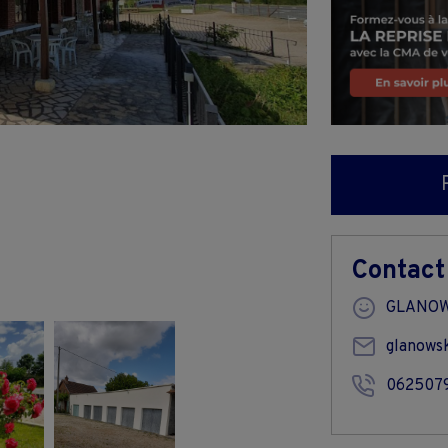
Contact
GLANOW
glanowsk
062507