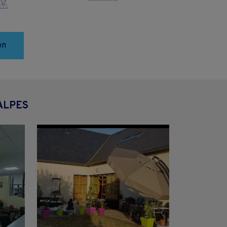
on
ALPES