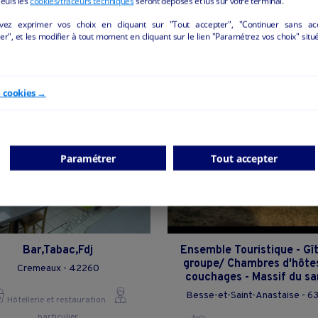
Seuls les
cookies/traceurs techniques
seront déposés et lus sur votre terminal.
vez exprimer vos choix en cliquant sur "Tout accepter", "Continuer sans ac
ÔTELLERIE ET RESTAURATION" DE LA REGI
r", et les modifier à tout moment en cliquant sur le lien "Paramétrez vos choix" situ
e cookies →
Paramétrer
Tout accepter
Bar,Tabac,Fdj
Ensemble Touristique - Gî
groupe/ Chambres d'hôte
Cremeaux - 42260
couchages - Massif du s
Besse-et-Saint-Anastaise - 6
Hôtellerie et restauration
particulier