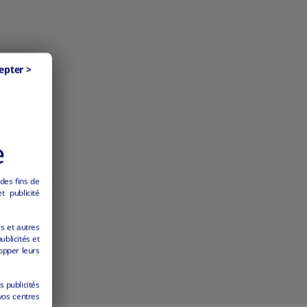
epter >
e
 des fins de
 publicité
es et autres
ublicités et
opper leurs
s publicités
vos centres