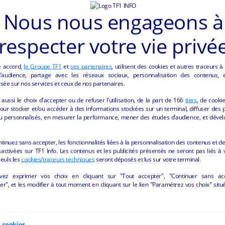
Nous nous engageons à
respecter votre vie privé
e accord,
le Groupe TF1
et
ses partenaires
, utilisent des cookies et autres traceurs à
audience, partage avec les réseaux sociaux, personnalisation des contenus, et
sée sur nos services et ceux de nos partenaires.
aussi le choix d'accepter ou de refuser l’utilisation, de la part de
166
tiers
, de cooki
our stocker et/ou accéder à des informations stockées sur un terminal, diffuser des p
u personnalisés, en mesurer la performance, mener des études d’audience, et dével
ES "BIEN-ÊTRE/BEAUTÉ" DE LA REGION AU
ntinuez sans accepter, les fonctionnalités liées à la personnalisation des contenus et de
activées sur TF1 Info. Les contenus et les publicités présentés ne seront pas liés à 
Seuls les
cookies/traceurs techniques
seront déposés et lus sur votre terminal.
vez exprimer vos choix en cliquant sur "Tout accepter", "Continuer sans ac
r", et les modifier à tout moment en cliquant sur le lien "Paramétrez vos choix" situ
e cookies →