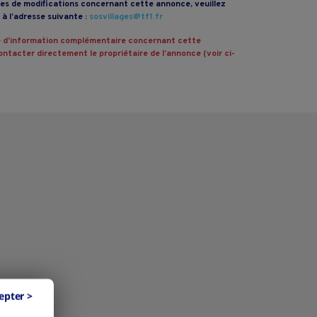
s de modifications concernant cette annonce, veuillez
à l’adresse suivante :
sosvillages@tf1.fr
 d’information complémentaire concernant cette
ntacter directement le propriétaire de l’annonce (voir ci-
epter >