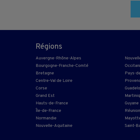
Régions
Auvergne-Rhône-Alpes
Nouvell
Bourgogne-Franche-Comté
Occitan
Bretagne
Pays-de
Centre-Val de Loire
Provenc
Corse
Guadel
Grand Est
Martini
Hauts-de-France
Guyane
Île-de-France
Réunio
Normandie
Mayott
Nouvelle-Aquitaine
Saint-B