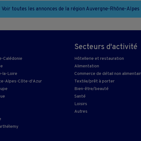
Voir toutes les annonces de la région Auvergne-Rhône-Alpes
Secteurs d'activité
e-Calédonie
Hôtellerie et restauration
ie
Alimentation
-la-Loire
Commerce de détail non alimentai
e-Alpes-Côte-d'Azur
Textile/prêt à porter
oupe
Bien-être/beauté
que
Santé
Loisirs
n
Autres
e
arthélemy