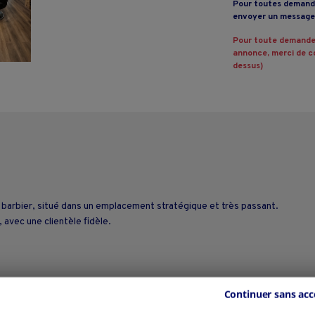
Pour toutes demande
envoyer un message 
Pour toute demande
annonce, merci de co
dessus)
arbier, situé dans un emplacement stratégique et très passant.
 avec une clientèle fidèle.
Continuer sans acc
 son activité.