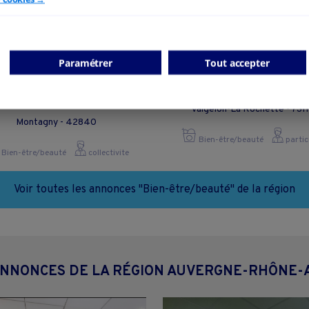
Paramétrer
Tout accepter
SALON DE COIFFURE
Institut de Beauté
MONTAGNY
Valgelon-La Rochette - 731
Montagny - 42840
Bien-être/beauté
partic
Bien-être/beauté
collectivite
Voir toutes les annonces "Bien-être/beauté" de la région
ANNONCES DE LA RÉGION AUVERGNE-RHÔNE-