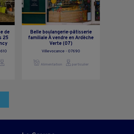
te de
Belle boulangerie-pâtisserie
s 25
familiale À vendre en Ardèche
ancy
Verte (07)
3610
Villevocance - 07690
Alimentation
particulier