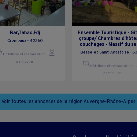
Bar,Tabac,Fdj
Ensemble Touristique - Gî
groupe/ Chambres d'hôte
Cremeaux - 42260
couchages - Massif du s
Besse-et-Saint-Anastaise - 6
Hôtellerie et restauration
particulier
Hôtellerie et restauration
particulier
Voir toutes les annonces de la région Auvergne-Rhône-Alpes