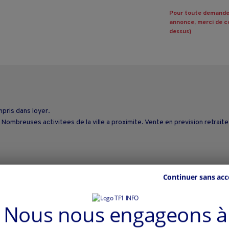
Pour toute demande
annonce, merci de co
dessus)
ris dans loyer.
Nombreuses activitees de la ville a proximite. Vente en prevision retraite
Continuer sans acc
Nous nous engageons à