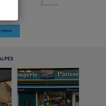
particulier
 région
ALPES