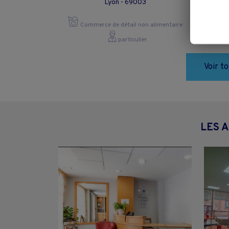
Lyon - 69003
Commerce de détail non alimentaire
particulier
Voir t
LES 