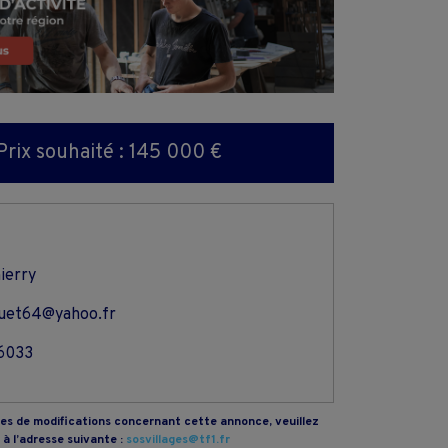
Prix souhaité : 145 000 €
ierry
guet64@yahoo.fr
6033
s de modifications concernant cette annonce, veuillez
à l’adresse suivante :
sosvillages@tf1.fr