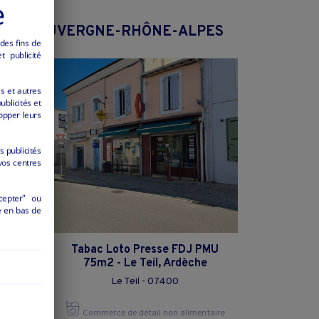
e
REGION AUVERGNE-RHÔNE-ALPES
 des fins de
 publicité
es et autres
ublicités et
opper leurs
s publicités
vos centres
cepter" ou
é en bas de
DJ
Tabac Loto Presse FDJ PMU
75m2 - Le Teil, Ardèche
Le Teil - 07400
ntaire
Commerce de détail non alimentaire