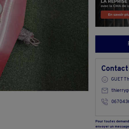
Contact
GUET Th
thierry
067043
Pour toutes demande
envoyer un message 