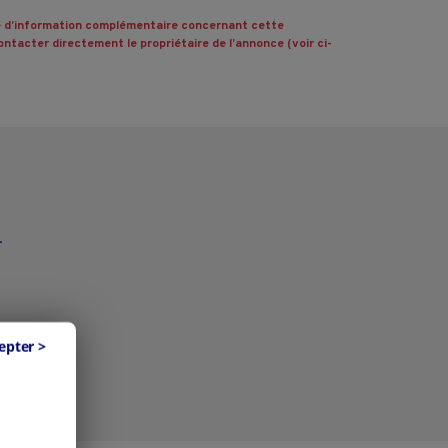
 d’information complémentaire concernant cette
ntacter directement le propriétaire de l’annonce (voir ci-
.
epter >