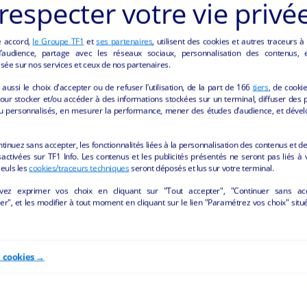
respecter votre vie privé
RCE DE DÉTAIL NON ALIMENTAIRE" DE LA 
e accord,
le Groupe TF1
et
ses partenaires
, utilisent des cookies et autres traceurs à
audience, partage avec les réseaux sociaux, personnalisation des contenus, et
sée sur nos services et ceux de nos partenaires.
aussi le choix d'accepter ou de refuser l’utilisation, de la part de
166
tiers
, de cooki
our stocker et/ou accéder à des informations stockées sur un terminal, diffuser des p
u personnalisés, en mesurer la performance, mener des études d’audience, et dével
ntinuez sans accepter, les fonctionnalités liées à la personnalisation des contenus et de
activées sur TF1 Info. Les contenus et les publicités présentés ne seront pas liés à 
Seuls les
cookies/traceurs techniques
seront déposés et lus sur votre terminal.
vez exprimer vos choix en cliquant sur "Tout accepter", "Continuer sans ac
r", et les modifier à tout moment en cliquant sur le lien "Paramétrez vos choix" situ
s tabac presse fdj librairie
BAR TABAC PRESSE F
souvenirs
BIMBLOTERIE
e cookies →
Praz-sur-Arly - 74120
Cremeaux - 42260
ommerce de détail non alimentaire
Commerce de détail non alime