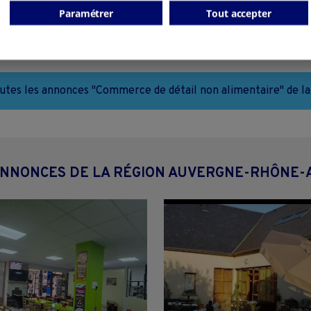
Paramétrer
Tout accepter
particulier
collectivite
outes les annonces "Commerce de détail non alimentaire" de la
ANNONCES DE LA RÉGION AUVERGNE-RHÔNE-