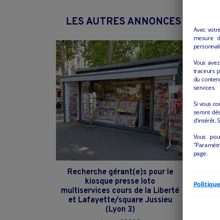
LES AUTRES ANNONCES "COMME
Avec votr
mesure d’
personnali
Vous avez 
traceurs p
du conten
services.
Si vous co
seront dés
d'intérêt. 
Vous pou
"Paramétre
page.
Recherche gérant(e)s pour le
fond
kiosque presse loto
Politiqu
multiservices cours de la Liberté
et Lafayette/square Jussieu
(Lyon 3)
C