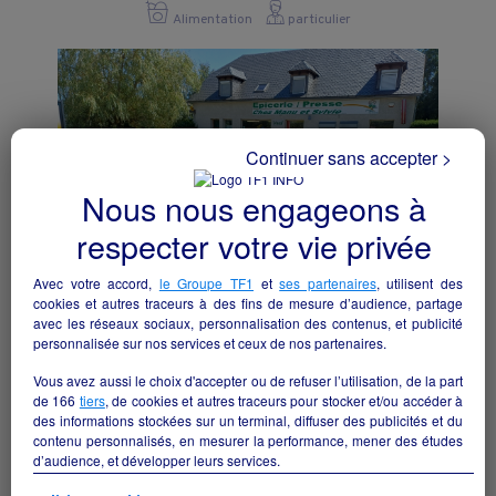
Alimentation
particulier
Continuer sans accepter >
Nous nous engageons à
respecter votre vie privée
Avec votre accord,
le Groupe TF1
et
ses partenaires
, utilisent des
cookies et autres traceurs à des fins de mesure d’audience, partage
avec les réseaux sociaux, personnalisation des contenus, et publicité
personnalisée sur nos services et ceux de nos partenaires.
Epicerie multiservice, tabac, presse, FdJ,
Relais Poste, etc. (Murs et fonds, et
Vous avez aussi le choix d'accepter ou de refuser l’utilisation, de la part
habitation).
de
166
tiers
, de cookies et autres traceurs pour stocker et/ou accéder à
Paulhac - 15430
des informations stockées sur un terminal, diffuser des publicités et du
contenu personnalisés, en mesurer la performance, mener des études
d’audience, et développer leurs services.
Alimentation
particulier