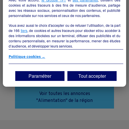
cookies et autres traceurs à des fins de mesure d’audience, partage
avec les réseaux sociaux, personnalisation des contenus, et publicité
personnalisée sur nos services et ceux de nos partenaires.
Vous avez aussi le choix d'accepter ou de refuser l’utilisation, de la part
de
166
tiers
, de cookies et autres traceurs pour stocker et/ou accéder à
des informations stockées sur un terminal, diffuser des publicités et du
contenu personnalisés, en mesurer la performance, mener des études
d’audience, et développer leurs services.
Local commercial de 99 m² à Talizat
Si vous continuez sans accepter, les fonctionnalités liées à la
Politique cookies →
(Cantal)
personnalisation des contenus et des publicités seront désactivées sur
Talizat - 15170
TF1 Info. Les contenus et les publicités présentés ne seront pas liés à
vos centres d'intérêt. Seuls les
cookies/traceurs techniques
seront
Paramétrer
Tout accepter
déposés et lus sur votre terminal.
Alimentation
collectivite
Vous pouvez exprimer vos choix en cliquant sur "Tout accepter",
"Continuer sans accepter" ou "Paramétrer", et les modifier à tout
Voir toutes les annonces
moment en cliquant sur le lien "Paramétrez vos choix" situé en bas de
"Alimentation" de la région
page.