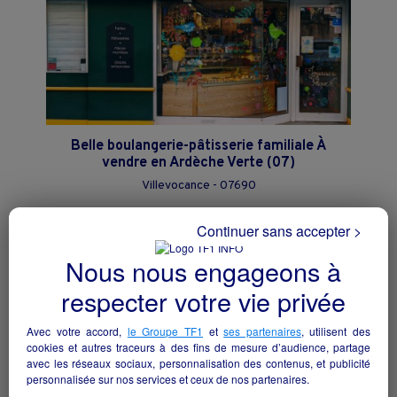
Belle boulangerie-pâtisserie familiale À
vendre en Ardèche Verte (07)
Villevocance - 07690
Alimentation
particulier
Continuer sans accepter >
Nous nous engageons à
respecter votre vie privée
Avec votre accord,
le Groupe TF1
et
ses partenaires
, utilisent des
cookies et autres traceurs à des fins de mesure d’audience, partage
avec les réseaux sociaux, personnalisation des contenus, et publicité
personnalisée sur nos services et ceux de nos partenaires.