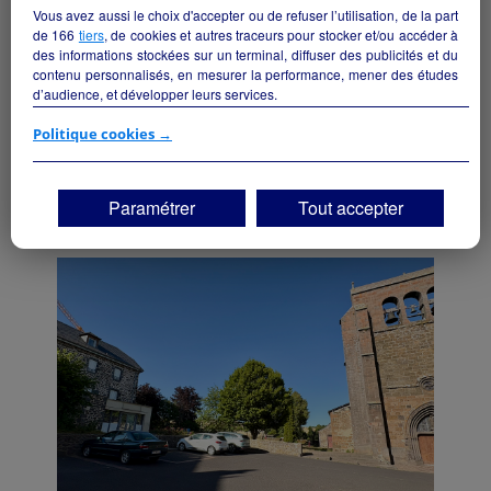
Vous avez aussi le choix d'accepter ou de refuser l’utilisation, de la part
de
166
tiers
, de cookies et autres traceurs pour stocker et/ou accéder à
des informations stockées sur un terminal, diffuser des publicités et du
contenu personnalisés, en mesurer la performance, mener des études
d’audience, et développer leurs services.
Epicerie multiservice, tabac, presse, FdJ,
Relais Poste, etc. (Murs et fonds, et
Si vous continuez sans accepter, les fonctionnalités liées à la
Politique cookies →
habitation).
personnalisation des contenus et des publicités seront désactivées sur
TF1 Info. Les contenus et les publicités présentés ne seront pas liés à
Paulhac - 15430
vos centres d'intérêt. Seuls les
cookies/traceurs techniques
seront
Paramétrer
Tout accepter
déposés et lus sur votre terminal.
Alimentation
particulier
Vous pouvez exprimer vos choix en cliquant sur "Tout accepter",
"Continuer sans accepter" ou "Paramétrer", et les modifier à tout
moment en cliquant sur le lien "Paramétrez vos choix" situé en bas de
page.