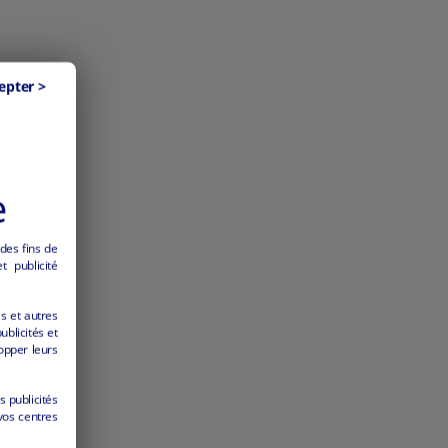
epter >
es.
e
 des fins de
 publicité
es et autres
ublicités et
opper leurs
s publicités
vos centres