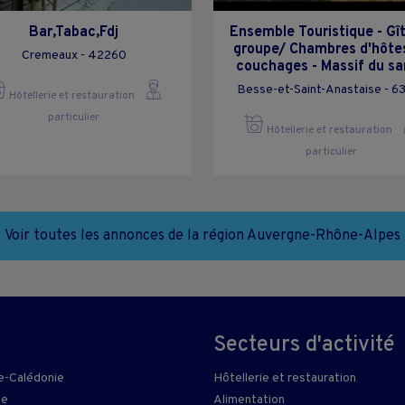
Bar,Tabac,Fdj
Ensemble Touristique - Gî
groupe/ Chambres d'hôte
Cremeaux - 42260
couchages - Massif du s
Besse-et-Saint-Anastaise - 6
Hôtellerie et restauration
particulier
Hôtellerie et restauration
particulier
Voir toutes les annonces de la région Auvergne-Rhône-Alpes
Secteurs d'activité
e-Calédonie
Hôtellerie et restauration
ie
Alimentation