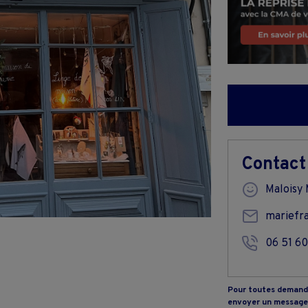
Contact
Maloisy 
mariefr
06 51 60
Pour toutes demande
envoyer un message 