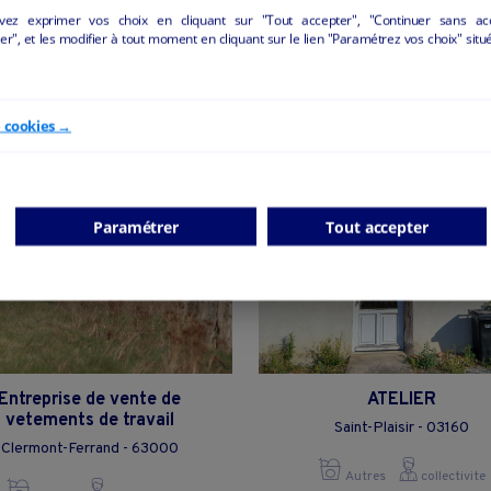
vez exprimer vos choix en cliquant sur "Tout accepter", "Continuer sans ac
r", et les modifier à tout moment en cliquant sur le lien "Paramétrez vos choix" situ
NNONCES "AUTRES" DE LA REGION AUVERGN
e cookies →
Paramétrer
Tout accepter
Entreprise de vente de
ATELIER
vetements de travail
Saint-Plaisir - 03160
Clermont-Ferrand - 63000
Autres
collectivite