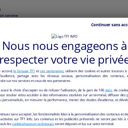
s
on sereine
Continuer sans acc
’un repreneur sérieux afin d’assurer la continuité de l’activité.
Nous nous engageons à
ne sensible à l’univers de la décoration, du textile et des belles matièr
respecter votre vie privé
e accord,
le Groupe TF1
et
ses partenaires
, utilisent des cookies et autres traceurs à
votre projet.
audience, partage avec les réseaux sociaux, personnalisation des contenus, et
sée sur nos services et ceux de nos partenaires.
aussi le choix d'accepter ou de refuser l’utilisation, de la part de
166
tiers
, de cooki
our stocker et/ou accéder à des informations stockées sur un terminal, diffuser des p
u personnalisés, en mesurer la performance, mener des études d’audience, et dével
ntinuez sans accepter, les fonctionnalités liées à la personnalisation des contenus et de
activées sur TF1 Info. Les contenus et les publicités présentés ne seront pas liés à 
Seuls les
cookies/traceurs techniques
seront déposés et lus sur votre terminal.