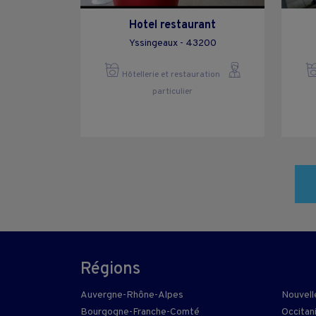
Hotel restaurant
Yssingeaux - 43200
Hôtellerie et restauration
particulier
Régions
Auvergne-Rhône-Alpes
Nouvell
Bourgogne-Franche-Comté
Occitan