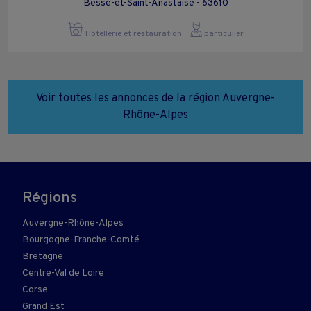
Besse-et-Saint-Anastaise - 63610
Hôtellerie et restauration
particulier
Voir toutes les annonces de la région Auvergne-
Rhône-Alpes
Régions
Auvergne-Rhône-Alpes
Bourgogne-Franche-Comté
Bretagne
Centre-Val de Loire
Corse
Grand Est