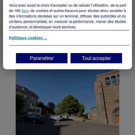
Vous avez aussi le choix d'accepter ou de refuser l’utilisation, de la part
de
166
tiers
, de cookies et autres traceurs pour stocker et/ou accéder à
des informations stockées sur un terminal, diffuser des publicités et du
contenu personnalisés, en mesurer la performance, mener des études
Epicerie multiservice, tabac, presse, FdJ,
d’audience, et développer leurs services.
Relais Poste, etc. (Murs et fonds, et
Si vous continuez sans accepter, les fonctionnalités liées à la
habitation).
Politique cookies →
personnalisation des contenus et des publicités seront désactivées sur
Paulhac - 15430
TF1 Info. Les contenus et les publicités présentés ne seront pas liés à
vos centres d'intérêt. Seuls les
cookies/traceurs techniques
seront
Paramétrer
Tout accepter
déposés et lus sur votre terminal.
Alimentation
particulier
Vous pouvez exprimer vos choix en cliquant sur "Tout accepter",
"Continuer sans accepter" ou "Paramétrer", et les modifier à tout
moment en cliquant sur le lien "Paramétrez vos choix" situé en bas de
page.