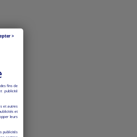
epter >
e
 des fins de
 publicité
es et autres
ublicités et
opper leurs
s publicités
vos centres