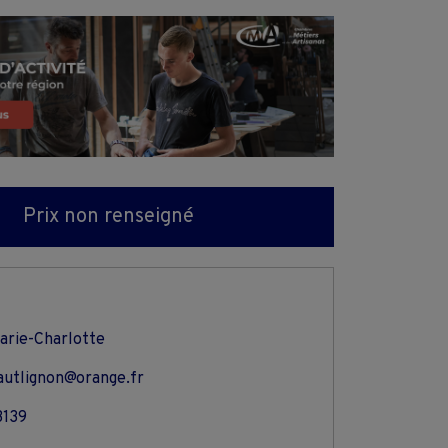
Prix non renseigné
arie-Charlotte
autlignon@orange.fr
3139