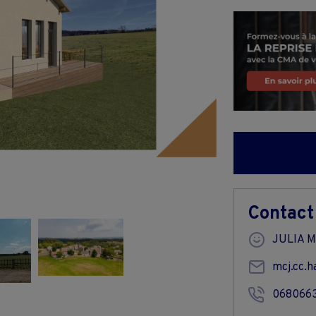
Contact
JULIA M
mcj.cc.h
068066