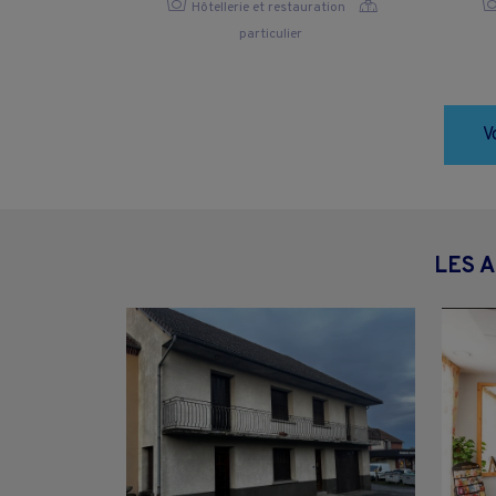
Hôtellerie et restauration
particulier
V
LES 