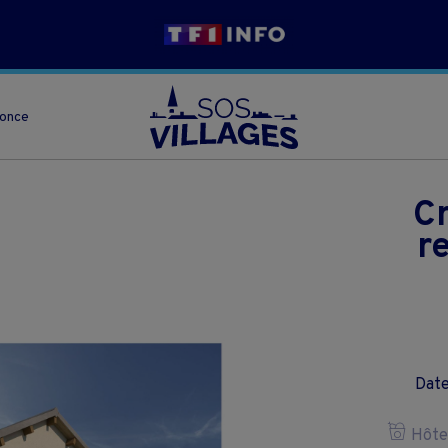
nonce
Cr
r
Date
Hôtel