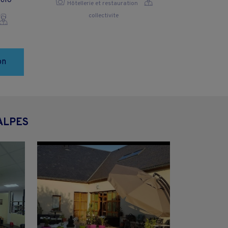
3610
Hôtellerie et restauration
collectivite
on
ALPES