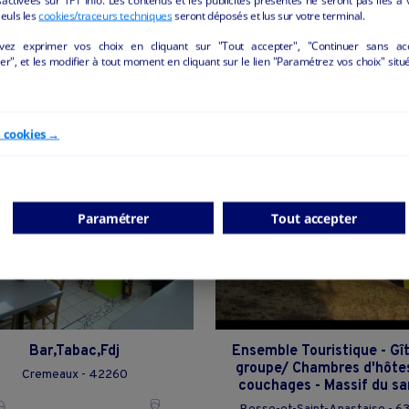
Seuls les
cookies/traceurs techniques
seront déposés et lus sur votre terminal.
vez exprimer vos choix en cliquant sur "Tout accepter", "Continuer sans ac
r", et les modifier à tout moment en cliquant sur le lien "Paramétrez vos choix" situ
ÔTELLERIE ET RESTAURATION" DE LA REGI
e cookies →
Paramétrer
Tout accepter
Bar,Tabac,Fdj
Ensemble Touristique - Gî
groupe/ Chambres d'hôte
Cremeaux - 42260
couchages - Massif du s