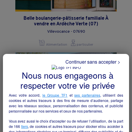
Belle boulangerie-pâtisserie familiale À
vendre en Ardèche Verte (07)
Villevocance - 07690
Alimentation
particulier
Continuer sans accepter >
Nous nous engageons à
respecter votre vie privée
Avec votre accord,
le Groupe TF1
et
ses partenaires
, utilisent des
cookies et autres traceurs à des fins de mesure d’audience, partage
avec les réseaux sociaux, personnalisation des contenus, et publicité
personnalisée sur nos services et ceux de nos partenaires.
Vous avez aussi le choix d'accepter ou de refuser l’utilisation, de la part
de
166
tiers
, de cookies et autres traceurs pour stocker et/ou accéder à
Epicerie multiservice, tabac, presse, FdJ,
des informations stockées sur un terminal, diffuser des publicités et du