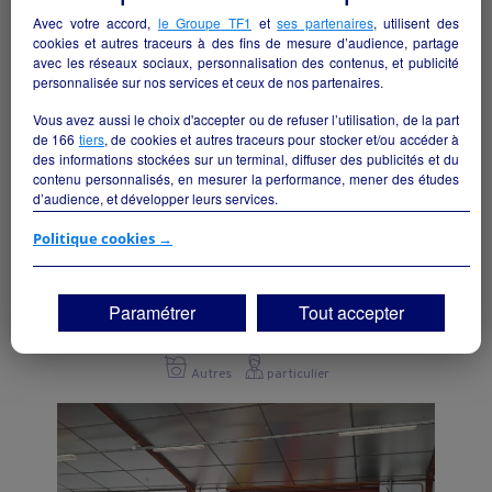
Avec votre accord,
le Groupe TF1
et
ses partenaires
, utilisent des
cookies et autres traceurs à des fins de mesure d’audience, partage
avec les réseaux sociaux, personnalisation des contenus, et publicité
personnalisée sur nos services et ceux de nos partenaires.
Vous avez aussi le choix d'accepter ou de refuser l’utilisation, de la part
de
166
tiers
, de cookies et autres traceurs pour stocker et/ou accéder à
des informations stockées sur un terminal, diffuser des publicités et du
contenu personnalisés, en mesurer la performance, mener des études
d’audience, et développer leurs services.
Si vous continuez sans accepter, les fonctionnalités liées à la
Politique cookies →
personnalisation des contenus et des publicités seront désactivées sur
TF1 Info. Les contenus et les publicités présentés ne seront pas liés à
vos centres d'intérêt. Seuls les
cookies/traceurs techniques
seront
Bâtiment, bureau, entrepôt..
Paramétrer
Tout accepter
déposés et lus sur votre terminal.
Montcenis - 71710
Vous pouvez exprimer vos choix en cliquant sur "Tout accepter",
"Continuer sans accepter" ou "Paramétrer", et les modifier à tout
Autres
particulier
moment en cliquant sur le lien "Paramétrez vos choix" situé en bas de
page.