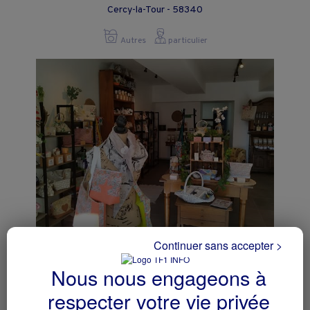
Cercy-la-Tour - 58340
Autres
particulier
Continuer sans accepter >
Commerce
Aunay-en-Bazois - 58110
Nous nous engageons à
respecter votre vie privée
Autres
collectivite