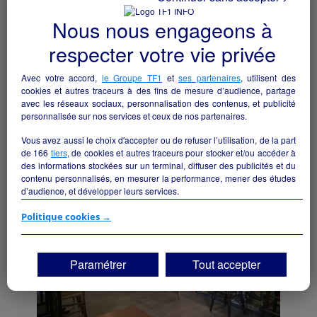
Nous nous engageons à
respecter votre vie privée
Avec votre accord,
le Groupe TF1
et
ses partenaires
, utilisent des
Location cellule commerciale
cookies et autres traceurs à des fins de mesure d’audience, partage
avec les réseaux sociaux, personnalisation des contenus, et publicité
Val-Couesnon - 35560
personnalisée sur nos services et ceux de nos partenaires.
Hôtellerie et restauration
collectivite
Vous avez aussi le choix d'accepter ou de refuser l’utilisation, de la part
de
166
tiers
, de cookies et autres traceurs pour stocker et/ou accéder à
des informations stockées sur un terminal, diffuser des publicités et du
contenu personnalisés, en mesurer la performance, mener des études
d’audience, et développer leurs services.
Si vous continuez sans accepter, les fonctionnalités liées à la
Politique cookies →
personnalisation des contenus et des publicités seront désactivées sur
TF1 Info. Les contenus et les publicités présentés ne seront pas liés à
vos centres d'intérêt. Seuls les
cookies/traceurs techniques
seront
Paramétrer
Tout accepter
déposés et lus sur votre terminal.
Vous pouvez exprimer vos choix en cliquant sur "Tout accepter",
"Continuer sans accepter" ou "Paramétrer", et les modifier à tout
moment en cliquant sur le lien "Paramétrez vos choix" situé en bas de