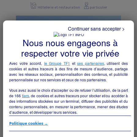
Hôtellerie et restauration
particulier
Continuer sans accepter >
Nous nous engageons à
respecter votre vie privée
Avec votre accord,
le Groupe TF1
et
ses partenaires
, utilisent des
cookies et autres traceurs à des fins de mesure d’audience, partage
avec les réseaux sociaux, personnalisation des contenus, et publicité
personnalisée sur nos services et ceux de nos partenaires.
Vous avez aussi le choix d'accepter ou de refuser l’utilisation, de la part
de
166
tiers
, de cookies et autres traceurs pour stocker et/ou accéder à
Location cellule commerciale
des informations stockées sur un terminal, diffuser des publicités et du
Val-Couesnon - 35560
contenu personnalisés, en mesurer la performance, mener des études
d’audience, et développer leurs services.
Hôtellerie et restauration
collectivite
Si vous continuez sans accepter, les fonctionnalités liées à la
Politique cookies →
personnalisation des contenus et des publicités seront désactivées sur
TF1 Info. Les contenus et les publicités présentés ne seront pas liés à