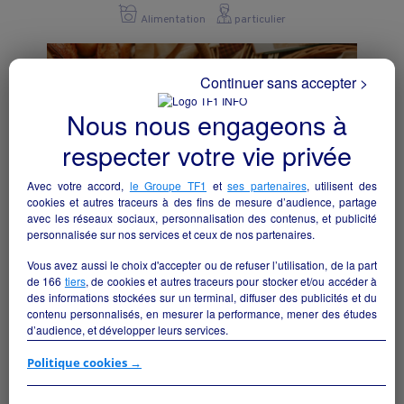
Alimentation
particulier
Continuer sans accepter >
Nous nous engageons à
respecter votre vie privée
Avec votre accord,
le Groupe TF1
et
ses partenaires
, utilisent des
cookies et autres traceurs à des fins de mesure d’audience, partage
avec les réseaux sociaux, personnalisation des contenus, et publicité
personnalisée sur nos services et ceux de nos partenaires.
Vous avez aussi le choix d'accepter ou de refuser l’utilisation, de la part
de
166
tiers
, de cookies et autres traceurs pour stocker et/ou accéder à
Boulangerie - Pâtisserie
des informations stockées sur un terminal, diffuser des publicités et du
Plumelec - 56420
contenu personnalisés, en mesurer la performance, mener des études
d’audience, et développer leurs services.
Alimentation
particulier
Si vous continuez sans accepter, les fonctionnalités liées à la
Politique cookies →
personnalisation des contenus et des publicités seront désactivées sur
TF1 Info. Les contenus et les publicités présentés ne seront pas liés à