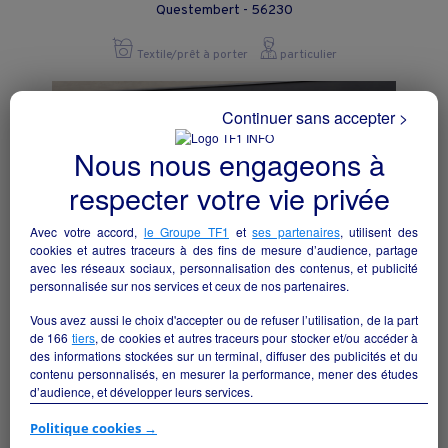
Questembert - 56230
Textile/prêt à porter
particulier
Continuer sans accepter >
Nous nous engageons à
respecter votre vie privée
Avec votre accord,
le Groupe TF1
et
ses partenaires
, utilisent des
cookies et autres traceurs à des fins de mesure d’audience, partage
avec les réseaux sociaux, personnalisation des contenus, et publicité
personnalisée sur nos services et ceux de nos partenaires.
Vous avez aussi le choix d'accepter ou de refuser l’utilisation, de la part
de
166
tiers
, de cookies et autres traceurs pour stocker et/ou accéder à
Boutique de prêt-à-porter rentable à
des informations stockées sur un terminal, diffuser des publicités et du
Landivisiau
contenu personnalisés, en mesurer la performance, mener des études
d’audience, et développer leurs services.
Landivisiau - 29400
Si vous continuez sans accepter, les fonctionnalités liées à la
Politique cookies →
Textile/prêt à porter
particulier
personnalisation des contenus et des publicités seront désactivées sur