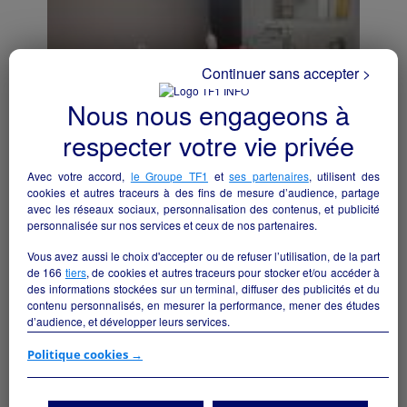
Continuer sans accepter >
Nous nous engageons à
respecter votre vie privée
Avec votre accord,
le Groupe TF1
et
ses partenaires
, utilisent des
INTITUT DE BEAUTE
cookies et autres traceurs à des fins de mesure d’audience, partage
avec les réseaux sociaux, personnalisation des contenus, et publicité
Puiseaux - 45390
personnalisée sur nos services et ceux de nos partenaires.
Bien-être/beauté
collectivite
Vous avez aussi le choix d'accepter ou de refuser l’utilisation, de la part
de
166
tiers
, de cookies et autres traceurs pour stocker et/ou accéder à
des informations stockées sur un terminal, diffuser des publicités et du
contenu personnalisés, en mesurer la performance, mener des études
d’audience, et développer leurs services.
Si vous continuez sans accepter, les fonctionnalités liées à la
Politique cookies →
personnalisation des contenus et des publicités seront désactivées sur
TF1 Info. Les contenus et les publicités présentés ne seront pas liés à
vos centres d'intérêt. Seuls les
cookies/traceurs techniques
seront