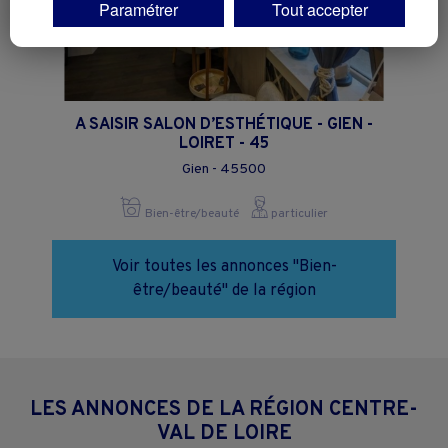
Paramétrer
Tout accepter
déposés et lus sur votre terminal.
Vous pouvez exprimer vos choix en cliquant sur "Tout accepter",
"Continuer sans accepter" ou "Paramétrer", et les modifier à tout
moment en cliquant sur le lien "Paramétrez vos choix" situé en bas de
page.
A SAISIR SALON D’ESTHÉTIQUE - GIEN -
LOIRET - 45
Gien - 45500
Bien-être/beauté
particulier
Voir toutes les annonces "Bien-
être/beauté" de la région
LES ANNONCES DE LA RÉGION CENTRE-
VAL DE LOIRE