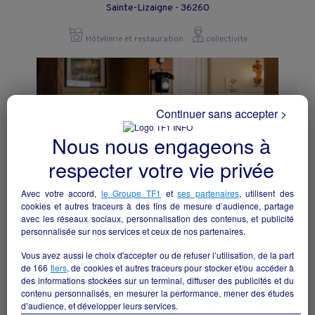
Sainte-Lizaigne - 36260
Hôtellerie et restauration
collectivite
Continuer sans accepter >
Nous nous engageons à
respecter votre vie privée
Avec votre accord,
le Groupe TF1
et
ses partenaires
, utilisent des
cookies et autres traceurs à des fins de mesure d’audience, partage
avec les réseaux sociaux, personnalisation des contenus, et publicité
personnalisée sur nos services et ceux de nos partenaires.
Une opportunité rare pour donner une
Vous avez aussi le choix d'accepter ou de refuser l’utilisation, de la part
seconde vie à un établissement
de
166
tiers
, de cookies et autres traceurs pour stocker et/ou accéder à
emblématique au cœur de la Sologne.
des informations stockées sur un terminal, diffuser des publicités et du
Brinon-sur-Sauldre - 18410
contenu personnalisés, en mesurer la performance, mener des études
d’audience, et développer leurs services.