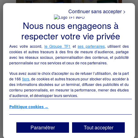
Continuer sans accepter >
Nous nous engageons à
respecter votre vie privée
BAR PMU FDJ
Avec votre accord,
le Groupe TF1
et
ses partenaires
, utilisent des
Les Aix-d'Angillon - 18220
cookies et autres traceurs à des fins de mesure d’audience, partage
avec les réseaux sociaux, personnalisation des contenus, et publicité
personnalisée sur nos services et ceux de nos partenaires.
Autres
particulier
Vous avez aussi le choix d'accepter ou de refuser l’utilisation, de la part
de
166
tiers
, de cookies et autres traceurs pour stocker et/ou accéder à
des informations stockées sur un terminal, diffuser des publicités et du
contenu personnalisés, en mesurer la performance, mener des études
d’audience, et développer leurs services.
Si vous continuez sans accepter, les fonctionnalités liées à la
Politique cookies →
personnalisation des contenus et des publicités seront désactivées sur
TF1 Info. Les contenus et les publicités présentés ne seront pas liés à
vos centres d'intérêt. Seuls les
cookies/traceurs techniques
seront
Paramétrer
Tout accepter
déposés et lus sur votre terminal.