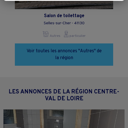
Vous pouvez exprimer vos choix en cliquant sur "Tout accepter",
"Continuer sans accepter" ou "Paramétrer", et les modifier à tout
moment en cliquant sur le lien "Paramétrez vos choix" situé en bas de
Salon de toilettage
page.
Selles-sur-Cher - 41130
Autres
particulier
Voir toutes les annonces "Autres" de
la région
LES ANNONCES DE LA RÉGION CENTRE-
VAL DE LOIRE