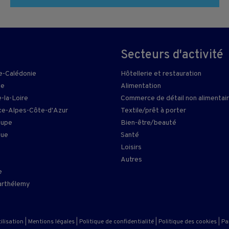
Secteurs d'activité
e-Calédonie
Hôtellerie et restauration
ie
Alimentation
-la-Loire
Commerce de détail non alimentai
e-Alpes-Côte-d'Azur
Textile/prêt à porter
oupe
Bien-être/beauté
que
Santé
Loisirs
n
Autres
e
arthélemy
ilisation
|
Mentions légales
|
Politique de confidentialité
|
Politique des cookies
|
Pa