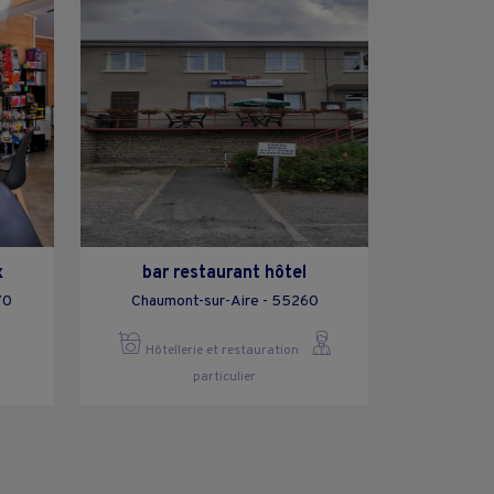
x
bar restaurant hôtel
70
Chaumont-sur-Aire - 55260
Hôtellerie et restauration
particulier