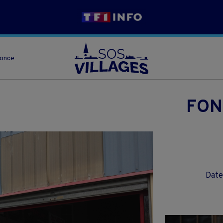
nonce
FON
Date