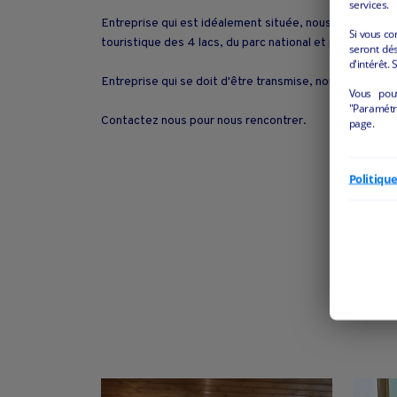
services.
Entreprise qui est idéalement située, nous sommes 
Si vous co
touristique des 4 lacs, du parc national et proche de 
seront dés
d'intérêt. 
Entreprise qui se doit d'être transmise, nous avons
Vous pou
"Paramétre
Contactez nous pour nous rencontrer.
page.
Politiqu