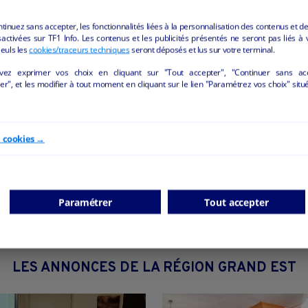
situés à 10 min des sorties autoroutes LANGRES NORD - LANGRES SUD - 
ntinuez sans accepter, les fonctionnalités liées à la personnalisation des contenus et de
la ville de LANGRES
activées sur TF1 Info. Les contenus et les publicités présentés ne seront pas liés à 
Seuls les
cookies/traceurs techniques
seront déposés et lus sur votre terminal.
 de nombreux projets de développement et porteurs. Accompagnement à re
vez exprimer vos choix en cliquant sur "Tout accepter", "Continuer sans ac
r", et les modifier à tout moment en cliquant sur le lien "Paramétrez vos choix" situ
e cookies →
Paramétrer
Tout accepter
LES ANNONCES DE LA RÉGION GRAND EST