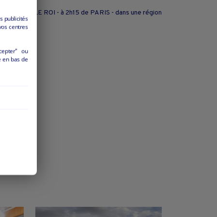
MONTIGNY LE ROI - à 2h15 de PARIS - dans une région
s publicités
vos centres
prise
cepter" ou
é en bas de