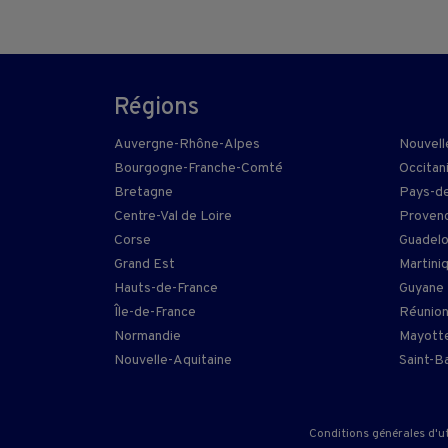
Régions
Auvergne-Rhône-Alpes
Nouvell
Bourgogne-Franche-Comté
Occitan
Bretagne
Pays-de
Centre-Val de Loire
Provenc
Corse
Guadel
Grand Est
Martini
Hauts-de-France
Guyane
Île-de-France
Réunio
Normandie
Mayott
Nouvelle-Aquitaine
Saint-B
Conditions générales d'ut