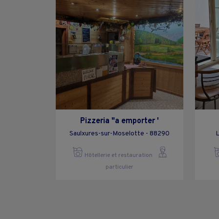
Pizzeria "a emporter '
Saulxures-sur-Moselotte - 88290
L
Hôtellerie et restauration
particulier