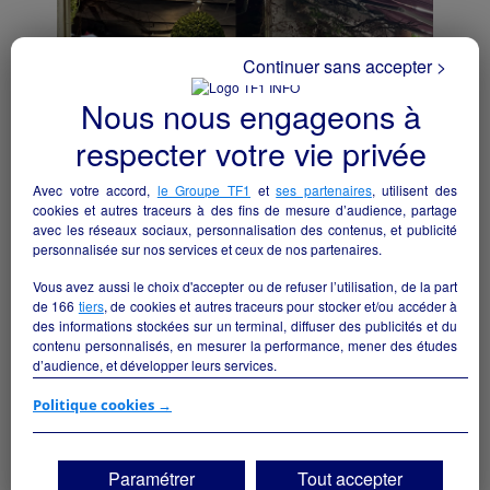
Continuer sans accepter >
Nous nous engageons à
respecter votre vie privée
Avec votre accord,
le Groupe TF1
et
ses partenaires
, utilisent des
cookies et autres traceurs à des fins de mesure d’audience, partage
avec les réseaux sociaux, personnalisation des contenus, et publicité
personnalisée sur nos services et ceux de nos partenaires.
Commerce - Droit au bail
Colmar - 68000
Vous avez aussi le choix d'accepter ou de refuser l’utilisation, de la part
de
166
tiers
, de cookies et autres traceurs pour stocker et/ou accéder à
des informations stockées sur un terminal, diffuser des publicités et du
Commerce de détail non alimentaire
particulier
contenu personnalisés, en mesurer la performance, mener des études
d’audience, et développer leurs services.
Si vous continuez sans accepter, les fonctionnalités liées à la
Politique cookies →
personnalisation des contenus et des publicités seront désactivées sur
TF1 Info. Les contenus et les publicités présentés ne seront pas liés à
vos centres d'intérêt. Seuls les
cookies/traceurs techniques
seront
Paramétrer
Tout accepter
déposés et lus sur votre terminal.