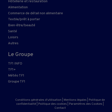
Hôtellerie et restauration
Alimentation
Commerce de détail non alimentaire
Textile/prêt à porter
Bien-être/beauté
Santé
Loisirs
Autres
Le Groupe
TF1 INFO
TF1+
Météo TF1
Groupe TF1
Conditions générales d'utilisation
|
Mentions légales
|
Politique de
confidentialité
|
Politique des cookies
|
Paramètres des Cookies
|
Contact