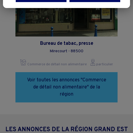
Vous pouvez exprimer vos choix en cliquant sur "Tout accepter",
"Continuer sans accepter" ou "Paramétrer", et les modifier à tout
moment en cliquant sur le lien "Paramétrez vos choix" situé en bas de
page.
Bureau de tabac, presse
Mirecourt - 88500
Commerce de détail non alimentaire
particulier
Voir toutes les annonces "Commerce
de détail non alimentaire" de la
région
LES ANNONCES DE LA RÉGION GRAND EST