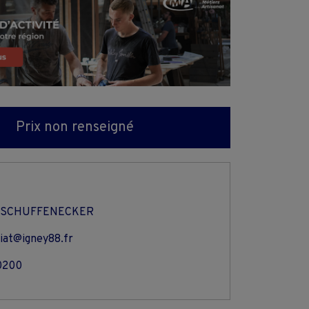
Prix non renseigné
t SCHUFFENECKER
iat@igney88.fr
0200