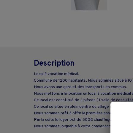
Description
Local à vocation médical.
Commune de 1200 habitants, Nous sommes situé à 10 m
Nous avons une gare et des transports en commun.
Nous mettons à la location un local à vocation médical 
Ce local est constitué de 2 pièces ( 1 salle de consulta
Ce local se situe en plein centre du village à l'entrée d
Nous sommes prêt à offrir la première année de locati
Par la suite le loyer est de 500€ chauffage et électri
Nous sommes joignable à votre convenance