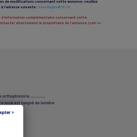
s de modifications concernant cette annonce, veuillez
à l’adresse suivante :
sosvillages@tf1.fr
 d’information complémentaire concernant cette
ntacter directement le propriétaire de l’annonce (voir ci-
rthophoniste.............
Ce local est baigné de lumière
epter >
net.