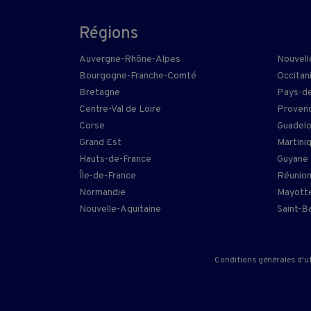
Régions
Auvergne-Rhône-Alpes
Nouvell
Bourgogne-Franche-Comté
Occitan
Bretagne
Pays-de
Centre-Val de Loire
Provenc
Corse
Guadel
Grand Est
Martini
Hauts-de-France
Guyane
Île-de-France
Réunio
Normandie
Mayott
Nouvelle-Aquitaine
Saint-B
Conditions générales d'ut