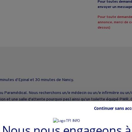
Pour toutes demande
envoyer un message 
Pour toute demande
annonce, merci de co
dessus)
inutes d'Epinal et 30 minutes de Nancy.
ou Paramédical. Nous recherchons un/e médecin ou un/e infirmière ou un/e o
tion et une salle d'attente pourquoi pas) ainsi qu'un toilette équipé PMR. 
'une école primaire ( 100 enfants)
Continuer sans acc
on si un engagement de plusieurs années peut être conclu.
cité compris. Seulement à votre charge l'abonnement téléphonique et inter
Nous nous engageons à