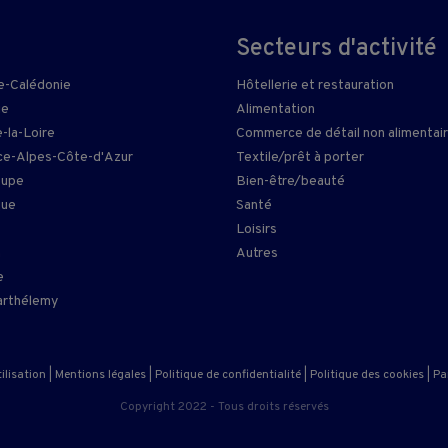
Secteurs d'activité
e-Calédonie
Hôtellerie et restauration
ie
Alimentation
-la-Loire
Commerce de détail non alimentai
e-Alpes-Côte-d'Azur
Textile/prêt à porter
oupe
Bien-être/beauté
que
Santé
Loisirs
n
Autres
e
arthélemy
ilisation
|
Mentions légales
|
Politique de confidentialité
|
Politique des cookies
|
Pa
Copyright 2022 - Tous droits réservés