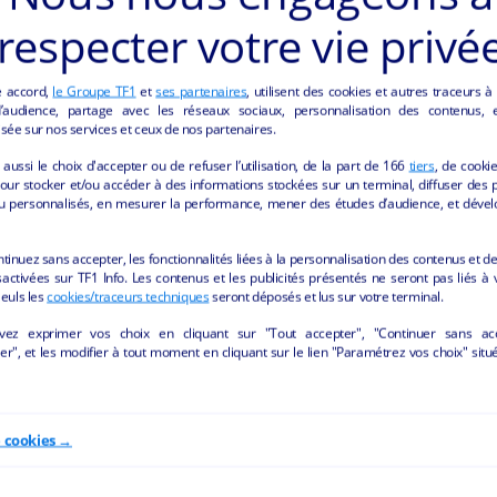
respecter votre vie privé
e accord,
le Groupe TF1
et
ses partenaires
, utilisent des cookies et autres traceurs à
audience, partage avec les réseaux sociaux, personnalisation des contenus, et
sée sur nos services et ceux de nos partenaires.
aussi le choix d'accepter ou de refuser l’utilisation, de la part de
166
tiers
, de cooki
our stocker et/ou accéder à des informations stockées sur un terminal, diffuser des p
u personnalisés, en mesurer la performance, mener des études d’audience, et dével
UTRES ANNONCES "SANTÉ" DE LA REGION GRA
ntinuez sans accepter, les fonctionnalités liées à la personnalisation des contenus et de
activées sur TF1 Info. Les contenus et les publicités présentés ne seront pas liés à 
Seuls les
cookies/traceurs techniques
seront déposés et lus sur votre terminal.
vez exprimer vos choix en cliquant sur "Tout accepter", "Continuer sans ac
r", et les modifier à tout moment en cliquant sur le lien "Paramétrez vos choix" situ
e cookies →