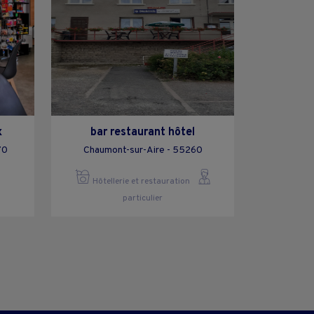
x
bar restaurant hôtel
70
Chaumont-sur-Aire - 55260
Hôtellerie et restauration
particulier