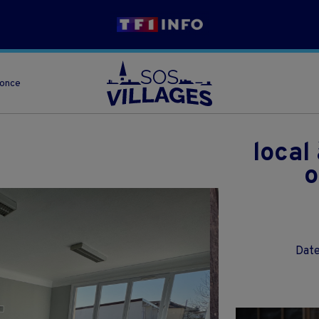
nonce
local
o
Date