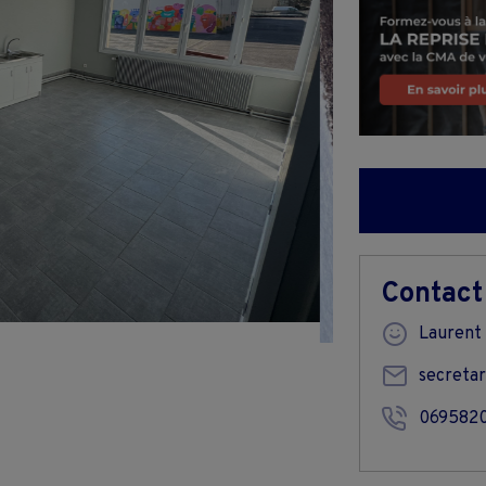
Contact
Lauren
secretar
069582