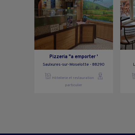
Pizzeria "a emporter '
Saulxures-sur-Moselotte - 88290
L
Hôtellerie et restauration
particulier