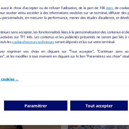
aussi le choix d'accepter ou de refuser l’utilisation, de la part de
166
tiers
, de cooki
 Dimanche et jours fériés : de 09h00 à 13h00
our stocker et/ou accéder à des informations stockées sur un terminal, diffuser des p
u personnalisés, en mesurer la performance, mener des études d’audience, et dével
fre vous correspond ?
ntinuez sans accepter, les fonctionnalités liées à la personnalisation des contenus et de
activées sur TF1 Info. Les contenus et les publicités présentés ne seront pas liés à 
Seuls les
cookies/traceurs techniques
seront déposés et lus sur votre terminal.
vez exprimer vos choix en cliquant sur "Tout accepter", "Continuer sans ac
r", et les modifier à tout moment en cliquant sur le lien "Paramétrez vos choix" situ
e cookies →
Paramétrer
Tout accepter
S ANNONCES "ALIMENTATION" DE LA REGION