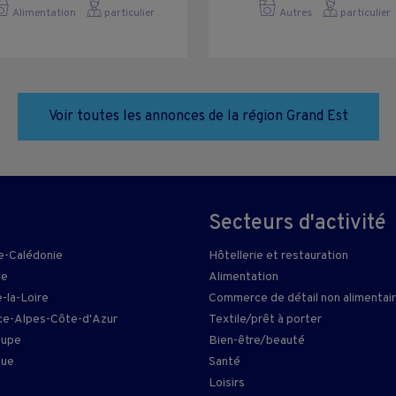
Alimentation
particulier
Autres
particulier
Voir toutes les annonces de la région Grand Est
Secteurs d'activité
e-Calédonie
Hôtellerie et restauration
ie
Alimentation
-la-Loire
Commerce de détail non alimentai
e-Alpes-Côte-d'Azur
Textile/prêt à porter
oupe
Bien-être/beauté
que
Santé
Loisirs