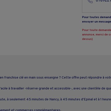
078922
Pour toutes demande
envoyer un message 
Pour toute demande
annonce, merci de co
dessus)
n franchise clé en main sous enseigne ? Cette offre peut répondre à votr
ile à travailler -réserve grande et accessible-, avec une clientèle de qua
route, à seulement 45 minutes de Nancy, à 45 minutes d'Epinal et à 1 heur
tionnement et commerces complémentaires.