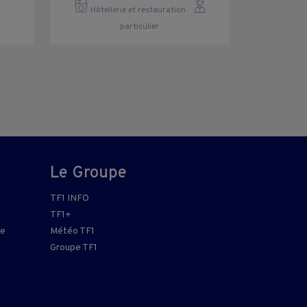
Hôtellerie et restauration
particulier
Le Groupe
TF1 INFO
TF1+
re
Météo TF1
Groupe TF1