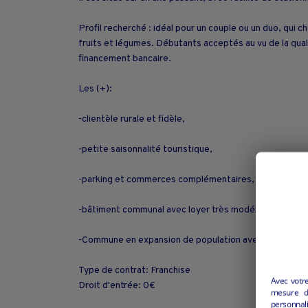
Profil recherché : idéal pour un couple ou un duo, qui c
fruits et légumes. Débutants acceptés au vu de la qua
financement bancaire.
Les (+):
-clientèle rurale et fidèle,
-petite saisonnalité touristique,
-parking et commerces complémentaires,
-bâtiment communal avec loyer très modéré, (loyer c
-Commune en expansion de population avec de nombreus
Type de contrat: Franchise
Avec votr
Droit d'entrée: 0€
mesure d’
personnali