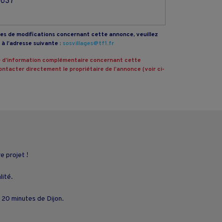
7637
s de modifications concernant cette annonce, veuillez
à l’adresse suivante :
sosvillages@tf1.fr
 d’information complémentaire concernant cette
ntacter directement le propriétaire de l’annonce (voir ci-
e projet !
lité.
e 20 minutes de Dijon.