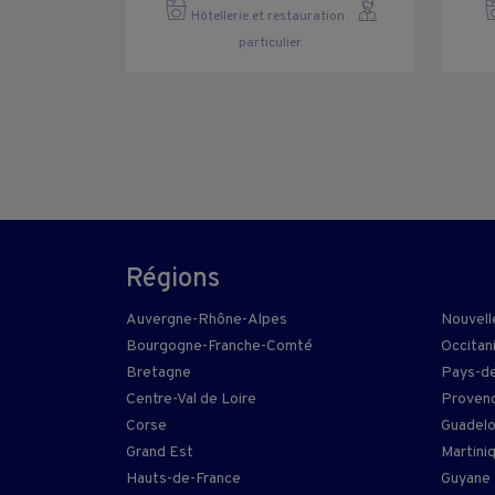
Hôtellerie et restauration
particulier
Régions
Auvergne-Rhône-Alpes
Nouvell
Bourgogne-Franche-Comté
Occitan
Bretagne
Pays-de
Centre-Val de Loire
Provenc
Corse
Guadel
Grand Est
Martini
Hauts-de-France
Guyane