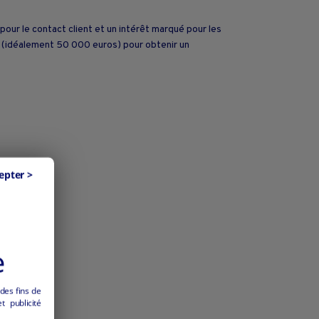
 pour le contact client et un intérêt marqué pour les
s (idéalement 50 000 euros) pour obtenir un
epter >
e
 des fins de
 publicité