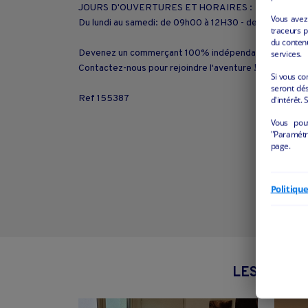
JOURS D'OUVERTURES ET HORAIRES :
Vous avez 
Du lundi au samedi: de 09h00 à 12H30 - de 15h à 19h15
traceurs p
du conten
services.
Devenez un commerçant 100% indépendant ! Cette of
Contactez-nous pour rejoindre l'aventure !
Si vous co
seront dés
Ref 155387
d'intérêt. 
Vous pou
"Paramétre
page.
Politiqu
LES AUTRE