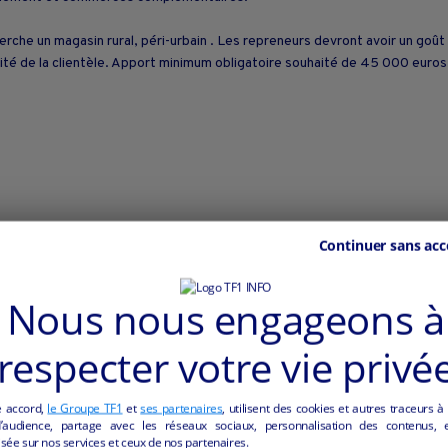
herche un magasin rural, péri-urbain . Les repreneurs devront avoir un goût
lité de la clientèle. Apport minimum obligatoire souhaité de 45 000 euro
Continuer sans acc
Nous nous engageons à
ommuniqué en TTC)
respecter votre vie privé
es constructions neuves en cours et à venir !
e accord,
le Groupe TF1
et
ses partenaires
, utilisent des cookies et autres traceurs à
audience, partage avec les réseaux sociaux, personnalisation des contenus, et
sée sur nos services et ceux de nos partenaires.