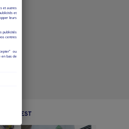
es et autres
ublicités et
opper leurs
s publicités
vos centres
cepter" ou
é en bas de
 GRAND EST