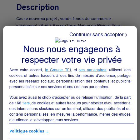
Description
Cause nouveau projet, vends fonds de commerce
idéalement situé à Basse-Terre Marina de Rivière Sens ,
comprenant les activités :
Continuer sans accepter >
Nous nous engageons à
* Tabac
* Française des Jeux (FDJ)
respecter votre vie privée
* PMU
* Presse
Avec votre accord,
le Groupe TF1
et
ses partenaires
, utilisent des
cookies et autres traceurs à des fins de mesure d’audience, partage
Commerce avec clientèle fidèle et activité régulière.
avec les réseaux sociaux, personnalisation des contenus, et publicité
personnalisée sur nos services et ceux de nos partenaires.
Affaire saine avec potentiel de développement.
Vous avez aussi le choix d'accepter ou de refuser l’utilisation, de la part
Local 65m2 avec 1 place de parking et une cave
de
166
tiers
, de cookies et autres traceurs pour stocker et/ou accéder à
Loyer mensuel : 1 302 €
des informations stockées sur un terminal, diffuser des publicités et du
contenu personnalisés, en mesurer la performance, mener des études
d’audience, et développer leurs services.
Prix de vente : 160 000 € hors stock
Si vous continuez sans accepter, les fonctionnalités liées à la
Politique cookies →
personnalisation des contenus et des publicités seront désactivées sur