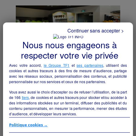
Continuer sans accepter >
Nous nous engageons à
respecter votre vie privée
Avec votre accord,
le Groupe TF1
et
ses partenaires
, utilisent des
cookies et autres traceurs à des fins de mesure d’audience, partage
avec les réseaux sociaux, personnalisation des contenus, et publicité
personnalisée sur nos services et ceux de nos partenaires.
Reprise commerce alimentaire
Vous avez aussi le choix d'accepter ou de refuser l’utilisation, de la part
Boulogne-sur-Mer - 62200
de
166
tiers
, de cookies et autres traceurs pour stocker et/ou accéder à
des informations stockées sur un terminal, diffuser des publicités et du
contenu personnalisés, en mesurer la performance, mener des études
Alimentation
collectivite
d’audience, et développer leurs services.
Si vous continuez sans accepter, les fonctionnalités liées à la
Politique cookies →
personnalisation des contenus et des publicités seront désactivées sur
TF1 Info. Les contenus et les publicités présentés ne seront pas liés à