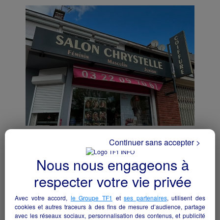
Salon de Coiffure Mixte à reprendre dans la
Continuer sans accepter >
SOMME (80)
Nous nous engageons à
Moreuil - 80110
respecter votre vie privée
Bien-être/beauté
particulier
Avec votre accord,
le Groupe TF1
et
ses partenaires
, utilisent des
cookies et autres traceurs à des fins de mesure d’audience, partage
avec les réseaux sociaux, personnalisation des contenus, et publicité