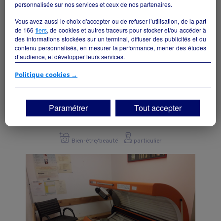
personnalisée sur nos services et ceux de nos partenaires.
Vous avez aussi le choix d'accepter ou de refuser l’utilisation, de la part
de
166
tiers
, de cookies et autres traceurs pour stocker et/ou accéder à
des informations stockées sur un terminal, diffuser des publicités et du
contenu personnalisés, en mesurer la performance, mener des études
d’audience, et développer leurs services.
Si vous continuez sans accepter, les fonctionnalités liées à la
Politique cookies →
personnalisation des contenus et des publicités seront désactivées sur
TF1 Info. Les contenus et les publicités présentés ne seront pas liés à
vos centres d'intérêt. Seuls les
cookies/traceurs techniques
seront
SALON DE COIFFURE MIXTE
Paramétrer
Tout accepter
déposés et lus sur votre terminal.
Hesdin-la-Forêt - 62140
Vous pouvez exprimer vos choix en cliquant sur "Tout accepter",
"Continuer sans accepter" ou "Paramétrer", et les modifier à tout
Bien-être/beauté
particulier
moment en cliquant sur le lien "Paramétrez vos choix" situé en bas de
page.