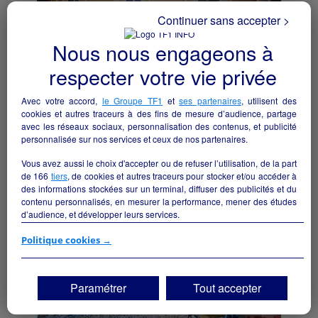
Continuer sans accepter >
Nous nous engageons à
respecter votre vie privée
Vends Fonds de commerce restaurant plus
Avec votre accord,
le Groupe TF1
et
ses partenaires
, utilisent des
terrasse
cookies et autres traceurs à des fins de mesure d’audience, partage
Roissy-en-France - 95700
avec les réseaux sociaux, personnalisation des contenus, et publicité
personnalisée sur nos services et ceux de nos partenaires.
Hôtellerie et restauration
particulier
Vous avez aussi le choix d'accepter ou de refuser l’utilisation, de la part
de
166
tiers
, de cookies et autres traceurs pour stocker et/ou accéder à
des informations stockées sur un terminal, diffuser des publicités et du
contenu personnalisés, en mesurer la performance, mener des études
d’audience, et développer leurs services.
Si vous continuez sans accepter, les fonctionnalités liées à la
Politique cookies →
personnalisation des contenus et des publicités seront désactivées sur
TF1 Info. Les contenus et les publicités présentés ne seront pas liés à
vos centres d'intérêt. Seuls les
cookies/traceurs techniques
seront
Paramétrer
Tout accepter
déposés et lus sur votre terminal.
Vous pouvez exprimer vos choix en cliquant sur "Tout accepter",