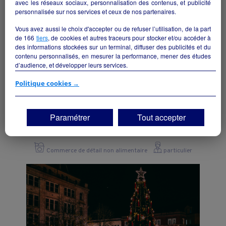
avec les réseaux sociaux, personnalisation des contenus, et publicité
personnalisée sur nos services et ceux de nos partenaires.
Vous avez aussi le choix d'accepter ou de refuser l’utilisation, de la part
de
166
tiers
, de cookies et autres traceurs pour stocker et/ou accéder à
des informations stockées sur un terminal, diffuser des publicités et du
contenu personnalisés, en mesurer la performance, mener des études
d’audience, et développer leurs services.
Si vous continuez sans accepter, les fonctionnalités liées à la
Politique cookies →
personnalisation des contenus et des publicités seront désactivées sur
TF1 Info. Les contenus et les publicités présentés ne seront pas liés à
vos centres d'intérêt. Seuls les
cookies/traceurs techniques
seront
fleuriste dynamique
Paramétrer
Tout accepter
déposés et lus sur votre terminal.
Menneval - 27300
Vous pouvez exprimer vos choix en cliquant sur "Tout accepter",
"Continuer sans accepter" ou "Paramétrer", et les modifier à tout
Commerce de détail non alimentaire
particulier
moment en cliquant sur le lien "Paramétrez vos choix" situé en bas de
page.