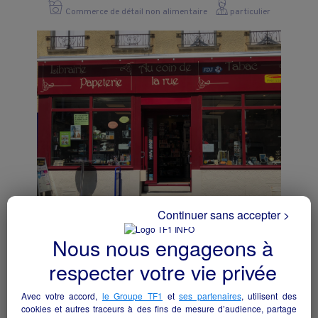
Commerce de détail non alimentaire
particulier
Continuer sans accepter >
TABAC FDJ
Nous nous engageons à
Longny les Villages - 61290
respecter votre vie privée
Commerce de détail non alimentaire
particulier
Avec votre accord,
le Groupe TF1
et
ses partenaires
, utilisent des
cookies et autres traceurs à des fins de mesure d’audience, partage