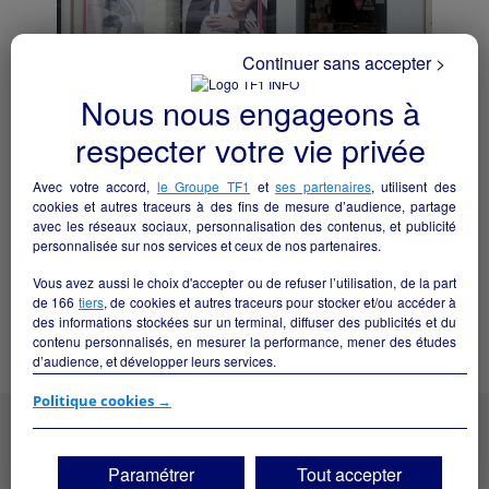
Continuer sans accepter >
Nous nous engageons à
respecter votre vie privée
Salon de coiffure
Avec votre accord,
le Groupe TF1
et
ses partenaires
, utilisent des
Lisieux - 14100
cookies et autres traceurs à des fins de mesure d’audience, partage
avec les réseaux sociaux, personnalisation des contenus, et publicité
Bien-être/beauté
particulier
personnalisée sur nos services et ceux de nos partenaires.
Vous avez aussi le choix d'accepter ou de refuser l’utilisation, de la part
Voir toutes les annonces "Bien-
de
166
tiers
, de cookies et autres traceurs pour stocker et/ou accéder à
être/beauté" de la région
des informations stockées sur un terminal, diffuser des publicités et du
contenu personnalisés, en mesurer la performance, mener des études
d’audience, et développer leurs services.
Si vous continuez sans accepter, les fonctionnalités liées à la
Politique cookies →
personnalisation des contenus et des publicités seront désactivées sur
TF1 Info. Les contenus et les publicités présentés ne seront pas liés à
LES ANNONCES DE LA RÉGION NORMANDIE
vos centres d'intérêt. Seuls les
cookies/traceurs techniques
seront
Paramétrer
Tout accepter
déposés et lus sur votre terminal.