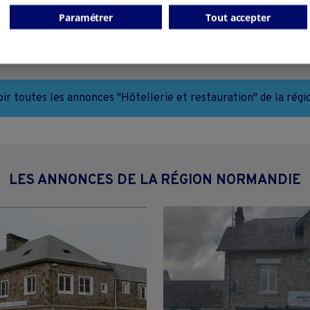
Falaise - 14700
Paramétrer
Tout accepter
Hôtellerie et restauration
Hôtellerie et restauration
collectivite
particulier
oir toutes les annonces "Hôtellerie et restauration" de la régi
LES ANNONCES DE LA RÉGION NORMANDIE