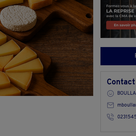
Contact
BOULLA
mboulla
023154