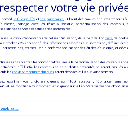
respecter votre vie privé
e accord,
le Groupe TF1
et
ses partenaires
, utilisent des cookies et autres traceurs à
audience, partage avec les réseaux sociaux, personnalisation des contenus, et
CES "HÔTELLERIE ET RESTAURATION" DE LA
sée sur nos services et ceux de nos partenaires.
aussi le choix d'accepter ou de refuser l’utilisation, de la part de
166
tiers
, de cooki
our stocker et/ou accéder à des informations stockées sur un terminal, diffuser des p
u personnalisés, en mesurer la performance, mener des études d’audience, et dével
ntinuez sans accepter, les fonctionnalités liées à la personnalisation des contenus et de
activées sur TF1 Info. Les contenus et les publicités présentés ne seront pas liés à 
Seuls les
cookies/traceurs techniques
seront déposés et lus sur votre terminal.
vez exprimer vos choix en cliquant sur "Tout accepter", "Continuer sans ac
r", et les modifier à tout moment en cliquant sur le lien "Paramétrez vos choix" situ
e cookies →
erce Au p'tit Saint Martin
Café Restaurant en centr
petite ville dynamiqu
int-Martin-d'Aubigny - 50190