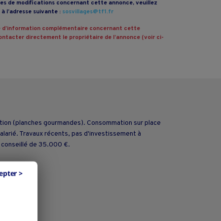
s de modifications concernant cette annonce, veuillez
à l’adresse suivante :
sosvillages@tf1.fr
 d’information complémentaire concernant cette
ntacter directement le propriétaire de l’annonce (voir ci-
ration (planches gourmandes). Consommation sur place
alarié. Travaux récents, pas d'investissement à
 conseillé de 35.000 €.
epter >