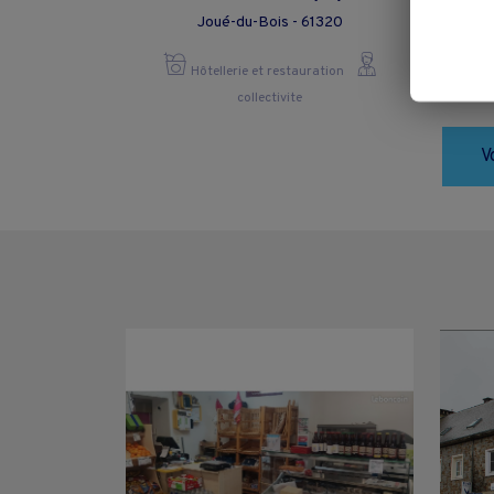
Joué-du-Bois - 61320
Hôtellerie et restauration
collectivite
V