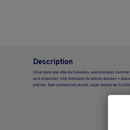
Description
Situé dans une ville du Calvados, axe principal, comm
ou à emporter. Une trentaine de places assises + place
prévoir. Bail commercial récent, loyer annuel de 11.0