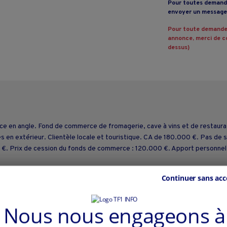
Pour toutes demande
envoyer un message 
Pour toute demande
annonce, merci de co
dessus)
erce en angle. Fond de commerce de fromagerie, cave à vins et de restau
s en extérieur. Clientèle locale et touristique. CA de 180.000 €. Pas de s
00 €. Prix de cession du fonds de commerce : 120.000 €. Apport personnel
Continuer sans acc
Nous nous engageons à