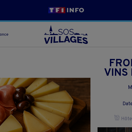
nonce
FRO
VINS
M
Date
Hôtel