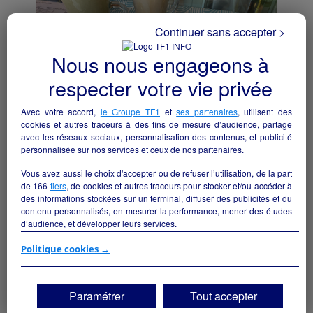
Continuer sans accepter >
Nous nous engageons à
respecter votre vie privée
Avec votre accord,
le Groupe TF1
et
ses partenaires
, utilisent des
cookies et autres traceurs à des fins de mesure d’audience, partage
Café Restaurant en centre de petite ville
avec les réseaux sociaux, personnalisation des contenus, et publicité
dynamique
personnalisée sur nos services et ceux de nos partenaires.
Falaise - 14700
Vous avez aussi le choix d'accepter ou de refuser l’utilisation, de la part
de
166
tiers
, de cookies et autres traceurs pour stocker et/ou accéder à
Hôtellerie et restauration
particulier
des informations stockées sur un terminal, diffuser des publicités et du
contenu personnalisés, en mesurer la performance, mener des études
d’audience, et développer leurs services.
Si vous continuez sans accepter, les fonctionnalités liées à la
Politique cookies →
personnalisation des contenus et des publicités seront désactivées sur
TF1 Info. Les contenus et les publicités présentés ne seront pas liés à
vos centres d'intérêt. Seuls les
cookies/traceurs techniques
seront
Paramétrer
Tout accepter
déposés et lus sur votre terminal.