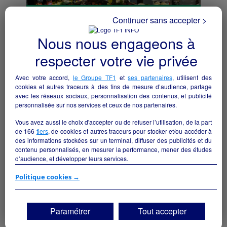
Continuer sans accepter >
Nous nous engageons à
respecter votre vie privée
Reprise supérette VIVAL
Avec votre accord,
le Groupe TF1
et
ses partenaires
, utilisent des
Bordes - 64510
cookies et autres traceurs à des fins de mesure d’audience, partage
avec les réseaux sociaux, personnalisation des contenus, et publicité
personnalisée sur nos services et ceux de nos partenaires.
Alimentation
particulier
Vous avez aussi le choix d'accepter ou de refuser l’utilisation, de la part
de
166
tiers
, de cookies et autres traceurs pour stocker et/ou accéder à
des informations stockées sur un terminal, diffuser des publicités et du
contenu personnalisés, en mesurer la performance, mener des études
d’audience, et développer leurs services.
Si vous continuez sans accepter, les fonctionnalités liées à la
Politique cookies →
personnalisation des contenus et des publicités seront désactivées sur
TF1 Info. Les contenus et les publicités présentés ne seront pas liés à
vos centres d'intérêt. Seuls les
cookies/traceurs techniques
seront
Paramétrer
Tout accepter
déposés et lus sur votre terminal.