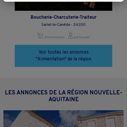
Vous pouvez exprimer vos choix en cliquant sur "Tout accepter",
"Continuer sans accepter" ou "Paramétrer", et les modifier à tout
moment en cliquant sur le lien "Paramétrez vos choix" situé en bas de
page.
Boucherie-Charcuterie-Traiteur
Sarlat-la-Canéda - 24200
Alimentation
particulier
Voir toutes les annonces
"Alimentation" de la région
LES ANNONCES DE LA RÉGION NOUVELLE-
AQUITAINE