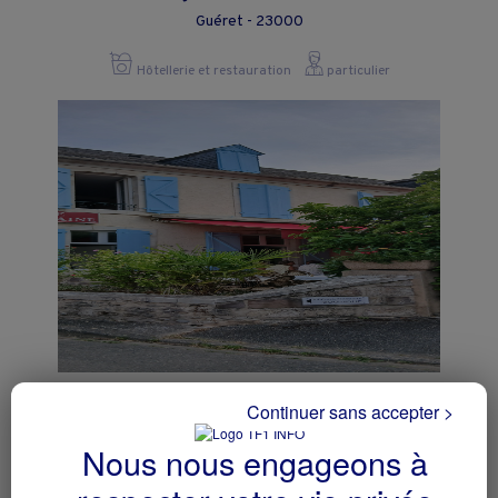
Guéret - 23000
Hôtellerie et restauration
particulier
RESTAURATION HOTELLERIE
Continuer sans accepter >
Laàs - 64390
Nous nous engageons à
Hôtellerie et restauration
collectivite