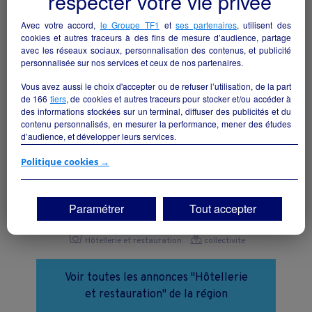
respecter votre vie privée
Avec votre accord,
le Groupe TF1
et
ses partenaires
, utilisent des
cookies et autres traceurs à des fins de mesure d’audience, partage
avec les réseaux sociaux, personnalisation des contenus, et publicité
personnalisée sur nos services et ceux de nos partenaires.
Vous avez aussi le choix d'accepter ou de refuser l’utilisation, de la part
de
166
tiers
, de cookies et autres traceurs pour stocker et/ou accéder à
des informations stockées sur un terminal, diffuser des publicités et du
contenu personnalisés, en mesurer la performance, mener des études
d’audience, et développer leurs services.
Si vous continuez sans accepter, les fonctionnalités liées à la
Politique cookies →
personnalisation des contenus et des publicités seront désactivées sur
TF1 Info. Les contenus et les publicités présentés ne seront pas liés à
RESTAURANT - BAR
vos centres d'intérêt. Seuls les
cookies/traceurs techniques
seront
Paramétrer
Tout accepter
Servanches - 24410
déposés et lus sur votre terminal.
Vous pouvez exprimer vos choix en cliquant sur "Tout accepter",
Hôtellerie et restauration
collectivite
"Continuer sans accepter" ou "Paramétrer", et les modifier à tout
moment en cliquant sur le lien "Paramétrez vos choix" situé en bas de
page.
Voir toutes les annonces "Hôtellerie
et restauration" de la région