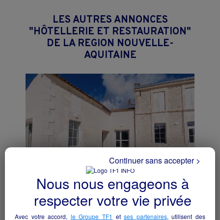
LES AUTRES ANNONCES
"HÔTELLERIE ET RESTAURATION"
DE LA REGION NOUVELLE-
AQUITAINE
Continuer sans accepter >
Nous nous engageons à
respecter votre vie privée
SNACK-BAR
Avec votre accord,
le Groupe TF1
et
ses partenaires
, utilisent des
Lorignac - 17240