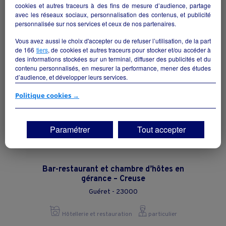
cookies et autres traceurs à des fins de mesure d’audience, partage
avec les réseaux sociaux, personnalisation des contenus, et publicité
Hôtellerie et restauration
collectivite
personnalisée sur nos services et ceux de nos partenaires.
Vous avez aussi le choix d'accepter ou de refuser l’utilisation, de la part
de
166
tiers
, de cookies et autres traceurs pour stocker et/ou accéder à
des informations stockées sur un terminal, diffuser des publicités et du
contenu personnalisés, en mesurer la performance, mener des études
d’audience, et développer leurs services.
Si vous continuez sans accepter, les fonctionnalités liées à la
Politique cookies →
personnalisation des contenus et des publicités seront désactivées sur
TF1 Info. Les contenus et les publicités présentés ne seront pas liés à
vos centres d'intérêt. Seuls les
cookies/traceurs techniques
seront
Paramétrer
Tout accepter
déposés et lus sur votre terminal.
Vous pouvez exprimer vos choix en cliquant sur "Tout accepter",
"Continuer sans accepter" ou "Paramétrer", et les modifier à tout
moment en cliquant sur le lien "Paramétrez vos choix" situé en bas de
Bar-restaurant et chambre d’hôtes en
page.
gérance – Creuse
Guéret - 23000
Hôtellerie et restauration
particulier