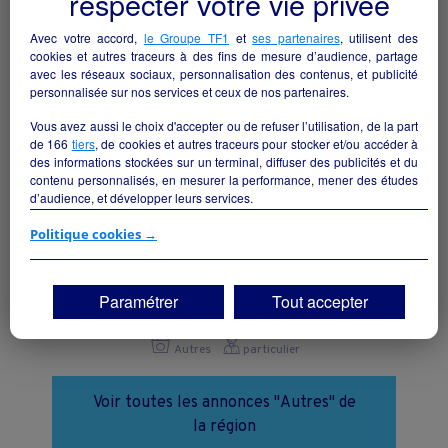
respecter votre vie privée
Avec votre accord,
le Groupe TF1
et
ses partenaires
, utilisent des
cookies et autres traceurs à des fins de mesure d’audience, partage
avec les réseaux sociaux, personnalisation des contenus, et publicité
personnalisée sur nos services et ceux de nos partenaires.
Vous avez aussi le choix d'accepter ou de refuser l’utilisation, de la part
de
166
tiers
, de cookies et autres traceurs pour stocker et/ou accéder à
des informations stockées sur un terminal, diffuser des publicités et du
contenu personnalisés, en mesurer la performance, mener des études
d’audience, et développer leurs services.
Si vous continuez sans accepter, les fonctionnalités liées à la
Politique cookies →
personnalisation des contenus et des publicités seront désactivées sur
TF1 Info. Les contenus et les publicités présentés ne seront pas liés à
STUDIO PHOTO
vos centres d'intérêt. Seuls les
cookies/traceurs techniques
seront
Paramétrer
Tout accepter
déposés et lus sur votre terminal.
Nérac - 47600
Vous pouvez exprimer vos choix en cliquant sur "Tout accepter",
Autres
particulier
"Continuer sans accepter" ou "Paramétrer", et les modifier à tout
moment en cliquant sur le lien "Paramétrez vos choix" situé en bas de
page.
Voir toutes les annonces "Autres" de
la région