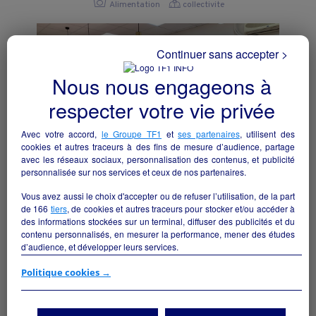
Alimentation
collectivite
Continuer sans accepter >
Nous nous engageons à
respecter votre vie privée
Avec votre accord,
le Groupe TF1
et
ses partenaires
, utilisent des
cookies et autres traceurs à des fins de mesure d’audience, partage
avec les réseaux sociaux, personnalisation des contenus, et publicité
personnalisée sur nos services et ceux de nos partenaires.
Vous avez aussi le choix d'accepter ou de refuser l’utilisation, de la part
de
166
tiers
, de cookies et autres traceurs pour stocker et/ou accéder à
BOULANGERIE-PATISSERIE-SNACKING
des informations stockées sur un terminal, diffuser des publicités et du
Abjat-sur-Bandiat - 24300
contenu personnalisés, en mesurer la performance, mener des études
d’audience, et développer leurs services.
Alimentation
collectivite
Si vous continuez sans accepter, les fonctionnalités liées à la
Politique cookies →
personnalisation des contenus et des publicités seront désactivées sur
TF1 Info. Les contenus et les publicités présentés ne seront pas liés à
vos centres d'intérêt. Seuls les
cookies/traceurs techniques
seront