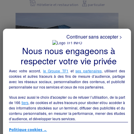
Hôtellerie et restauration
particulier
Continuer sans accepter >
Nous nous engageons à
respecter votre vie privée
Avec votre accord,
le Groupe TF1
et
ses partenaires
, utilisent des
cookies et autres traceurs à des fins de mesure d’audience, partage
avec les réseaux sociaux, personnalisation des contenus, et publicité
personnalisée sur nos services et ceux de nos partenaires.
RESTAURATION HOTELLERIE
Vous avez aussi le choix d'accepter ou de refuser l’utilisation, de la part
Laàs - 64390
de
166
tiers
, de cookies et autres traceurs pour stocker et/ou accéder à
des informations stockées sur un terminal, diffuser des publicités et du
contenu personnalisés, en mesurer la performance, mener des études
Hôtellerie et restauration
collectivite
d’audience, et développer leurs services.
Si vous continuez sans accepter, les fonctionnalités liées à la
Politique cookies →