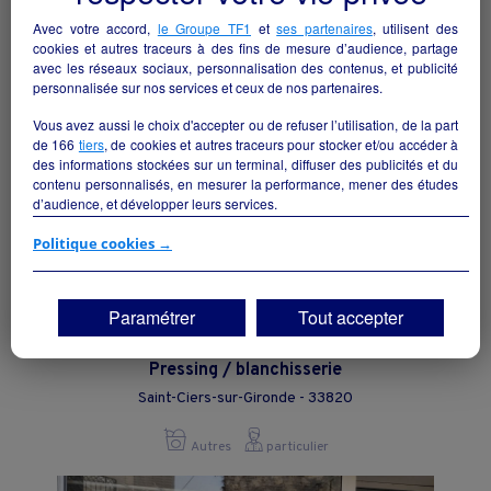
Avec votre accord,
le Groupe TF1
et
ses partenaires
, utilisent des
Autres
particulier
cookies et autres traceurs à des fins de mesure d’audience, partage
avec les réseaux sociaux, personnalisation des contenus, et publicité
personnalisée sur nos services et ceux de nos partenaires.
Vous avez aussi le choix d'accepter ou de refuser l’utilisation, de la part
de
166
tiers
, de cookies et autres traceurs pour stocker et/ou accéder à
des informations stockées sur un terminal, diffuser des publicités et du
contenu personnalisés, en mesurer la performance, mener des études
d’audience, et développer leurs services.
Si vous continuez sans accepter, les fonctionnalités liées à la
Politique cookies →
personnalisation des contenus et des publicités seront désactivées sur
TF1 Info. Les contenus et les publicités présentés ne seront pas liés à
vos centres d'intérêt. Seuls les
cookies/traceurs techniques
seront
Paramétrer
Tout accepter
déposés et lus sur votre terminal.
Vous pouvez exprimer vos choix en cliquant sur "Tout accepter",
Pressing / blanchisserie
"Continuer sans accepter" ou "Paramétrer", et les modifier à tout
moment en cliquant sur le lien "Paramétrez vos choix" situé en bas de
Saint-Ciers-sur-Gironde - 33820
page.
Autres
particulier