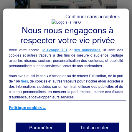
Continuer sans accepter >
Nous nous engageons à
respecter votre vie privée
Avec votre accord,
le Groupe TF1
et
ses partenaires
, utilisent des
Pressing / blanchisserie
cookies et autres traceurs à des fins de mesure d’audience, partage
Saint-Ciers-sur-Gironde - 33820
avec les réseaux sociaux, personnalisation des contenus, et publicité
personnalisée sur nos services et ceux de nos partenaires.
Autres
particulier
Vous avez aussi le choix d'accepter ou de refuser l’utilisation, de la part
de
166
tiers
, de cookies et autres traceurs pour stocker et/ou accéder à
des informations stockées sur un terminal, diffuser des publicités et du
contenu personnalisés, en mesurer la performance, mener des études
d’audience, et développer leurs services.
Si vous continuez sans accepter, les fonctionnalités liées à la
Politique cookies →
personnalisation des contenus et des publicités seront désactivées sur
TF1 Info. Les contenus et les publicités présentés ne seront pas liés à
vos centres d'intérêt. Seuls les
cookies/traceurs techniques
seront
Paramétrer
Tout accepter
déposés et lus sur votre terminal.