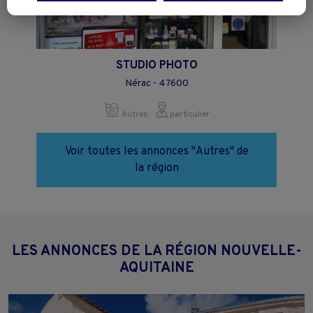
Vous pouvez exprimer vos choix en cliquant sur "Tout accepter",
"Continuer sans accepter" ou "Paramétrer", et les modifier à tout
moment en cliquant sur le lien "Paramétrez vos choix" situé en bas de
page.
STUDIO PHOTO
Nérac - 47600
Autres
particulier
Voir toutes les annonces "Autres" de
la région
LES ANNONCES DE LA RÉGION NOUVELLE-
AQUITAINE