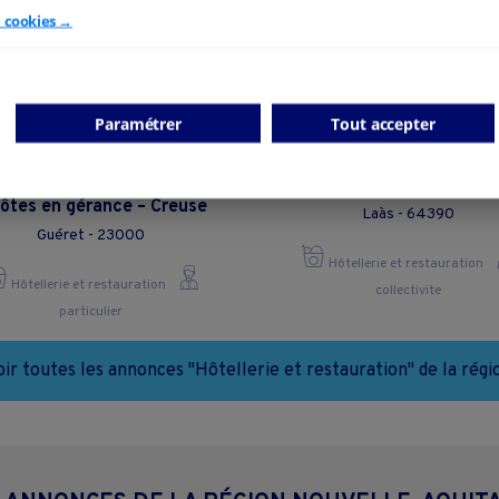
e cookies →
Paramétrer
Tout accepter
r-restaurant et chambre
RESTAURATION HOTELLE
hôtes en gérance – Creuse
Laàs - 64390
Guéret - 23000
Hôtellerie et restauration
Hôtellerie et restauration
collectivite
particulier
oir toutes les annonces "Hôtellerie et restauration" de la régi