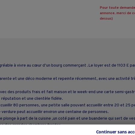
Pour toute demande
annonce, merci de co
dessus)
able à vivre au cœur d’un bourg commerçant .Le loyer est de 1103 E par 
arente et une déco moderne et repeinte récemment, avec une activité trè
ec des produits frais et fait maison et le week-end une carte semi-gastro
réputation et une clientèle fidèle.
ccueillir 80 personnes, une petite salle pouvant accueillir entre 20 et 25 
 verdure peut accueillir environ une centaine de personnes.
 plonge à part de la cuisine ,un coté pain et une buanderie qui sert de v
ec des grandes chambres froides .
Continuer sans acc