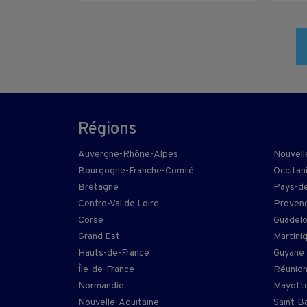
Régions
Auvergne-Rhône-Alpes
Nouvell
Bourgogne-Franche-Comté
Occitan
Bretagne
Pays-de
Centre-Val de Loire
Provenc
Corse
Guadel
Grand Est
Martini
Hauts-de-France
Guyane
Île-de-France
Réunio
Normandie
Mayott
Nouvelle-Aquitaine
Saint-B