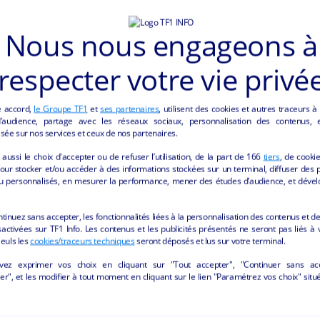
e MYTHIC et les avis sur Google business et tripadvisor et référencé sur 
 changement après 14 ans de service avec beaucoup de plaisir. Demande
Nous nous engageons à
respecter votre vie privé
e accord,
le Groupe TF1
et
ses partenaires
, utilisent des cookies et autres traceurs à
audience, partage avec les réseaux sociaux, personnalisation des contenus, et
sée sur nos services et ceux de nos partenaires.
aussi le choix d'accepter ou de refuser l’utilisation, de la part de
166
tiers
, de cooki
our stocker et/ou accéder à des informations stockées sur un terminal, diffuser des p
u personnalisés, en mesurer la performance, mener des études d’audience, et dével
ntinuez sans accepter, les fonctionnalités liées à la personnalisation des contenus et de
"HÔTELLERIE ET RESTAURATION" DE LA REGI
activées sur TF1 Info. Les contenus et les publicités présentés ne seront pas liés à 
Seuls les
cookies/traceurs techniques
seront déposés et lus sur votre terminal.
vez exprimer vos choix en cliquant sur "Tout accepter", "Continuer sans ac
r", et les modifier à tout moment en cliquant sur le lien "Paramétrez vos choix" situ