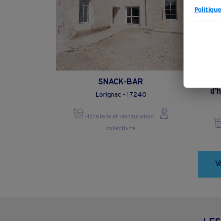
Politiqu
SNACK-BAR
Ba
d’
Lorignac - 17240
Hôtellerie et restauration
collectivite
V