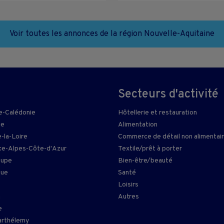
Voir toutes les annonces de la région Nouvelle-Aquitaine
Secteurs d'activité
e-Calédonie
Hôtellerie et restauration
ie
Alimentation
-la-Loire
Commerce de détail non alimentai
e-Alpes-Côte-d'Azur
Textile/prêt à porter
oupe
Bien-être/beauté
que
Santé
Loisirs
n
Autres
e
arthélemy