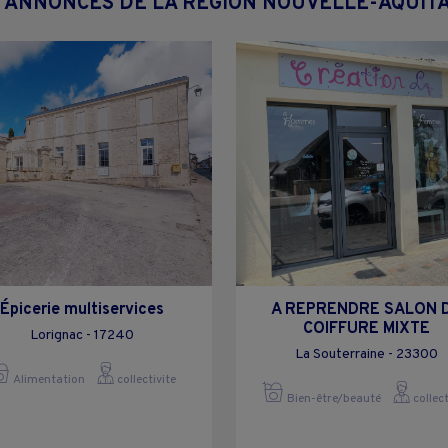
 ANNONCES DE LA RÉGION NOUVELLE-AQUIT
Épicerie multiservices
A REPRENDRE SALON 
COIFFURE MIXTE
Lorignac - 17240
La Souterraine - 23300
Alimentation
collectivite
Bien-être/beauté
collect