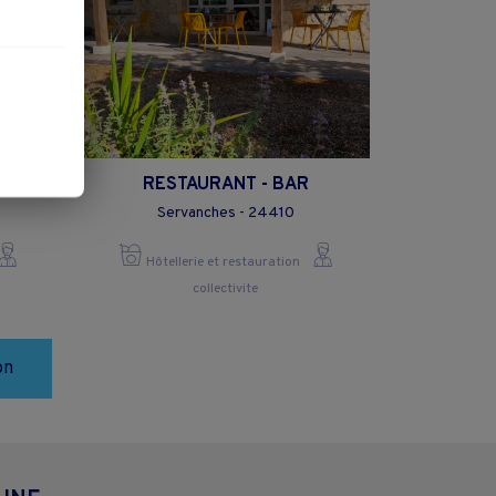
RIE
RESTAURANT - BAR
Servanches - 24410
Hôtellerie et restauration
collectivite
on