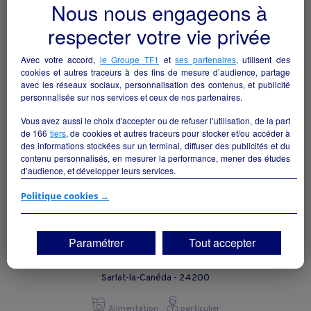
Nous nous engageons à
Reprise supérette VIVAL
Bordes - 64510
respecter votre vie privée
Alimentation
particulier
Avec votre accord,
le Groupe TF1
et
ses partenaires
, utilisent des
cookies et autres traceurs à des fins de mesure d’audience, partage
avec les réseaux sociaux, personnalisation des contenus, et publicité
personnalisée sur nos services et ceux de nos partenaires.
Vous avez aussi le choix d'accepter ou de refuser l’utilisation, de la part
de
166
tiers
, de cookies et autres traceurs pour stocker et/ou accéder à
des informations stockées sur un terminal, diffuser des publicités et du
contenu personnalisés, en mesurer la performance, mener des études
d’audience, et développer leurs services.
Si vous continuez sans accepter, les fonctionnalités liées à la
Politique cookies →
personnalisation des contenus et des publicités seront désactivées sur
TF1 Info. Les contenus et les publicités présentés ne seront pas liés à
vos centres d'intérêt. Seuls les
cookies/traceurs techniques
seront
Paramétrer
Tout accepter
déposés et lus sur votre terminal.
Boucherie-Charcuterie-Traiteur
Vous pouvez exprimer vos choix en cliquant sur "Tout accepter",
Sarlat-la-Canéda - 24200
"Continuer sans accepter" ou "Paramétrer", et les modifier à tout
moment en cliquant sur le lien "Paramétrez vos choix" situé en bas de
page.
Alimentation
particulier