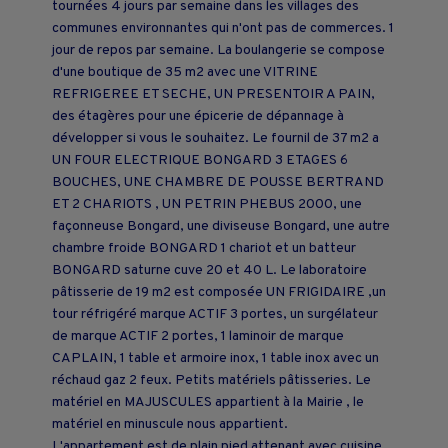
tournées 4 jours par semaine dans les villages des
communes environnantes qui n'ont pas de commerces. 1
jour de repos par semaine. La boulangerie se compose
d'une boutique de 35 m2 avec une VITRINE
REFRIGEREE ET SECHE, UN PRESENTOIR A PAIN,
des étagères pour une épicerie de dépannage à
développer si vous le souhaitez. Le fournil de 37 m2 a
UN FOUR ELECTRIQUE BONGARD 3 ETAGES 6
BOUCHES, UNE CHAMBRE DE POUSSE BERTRAND
ET 2 CHARIOTS , UN PETRIN PHEBUS 2000, une
façonneuse Bongard, une diviseuse Bongard, une autre
chambre froide BONGARD 1 chariot et un batteur
BONGARD saturne cuve 20 et 40 L. Le laboratoire
pâtisserie de 19 m2 est composée UN FRIGIDAIRE ,un
tour réfrigéré marque ACTIF 3 portes, un surgélateur
de marque ACTIF 2 portes, 1 laminoir de marque
CAPLAIN, 1 table et armoire inox, 1 table inox avec un
réchaud gaz 2 feux. Petits matériels pâtisseries. Le
matériel en MAJUSCULES appartient à la Mairie , le
matériel en minuscule nous appartient.
L'appartement est de plain pied attenant avec cuisine