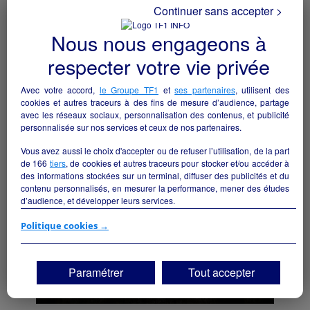
Continuer sans accepter >
Nous nous engageons à
respecter votre vie privée
Reprise supérette VIVAL
Bordes - 64510
Avec votre accord,
le Groupe TF1
et
ses partenaires
, utilisent des
cookies et autres traceurs à des fins de mesure d’audience, partage
avec les réseaux sociaux, personnalisation des contenus, et publicité
Alimentation
particulier
personnalisée sur nos services et ceux de nos partenaires.
Vous avez aussi le choix d'accepter ou de refuser l’utilisation, de la part
de
166
tiers
, de cookies et autres traceurs pour stocker et/ou accéder à
des informations stockées sur un terminal, diffuser des publicités et du
contenu personnalisés, en mesurer la performance, mener des études
d’audience, et développer leurs services.
Si vous continuez sans accepter, les fonctionnalités liées à la
Politique cookies →
personnalisation des contenus et des publicités seront désactivées sur
TF1 Info. Les contenus et les publicités présentés ne seront pas liés à
vos centres d'intérêt. Seuls les
cookies/traceurs techniques
seront
Paramétrer
Tout accepter
déposés et lus sur votre terminal.
Vous pouvez exprimer vos choix en cliquant sur "Tout accepter",
"Continuer sans accepter" ou "Paramétrer", et les modifier à tout